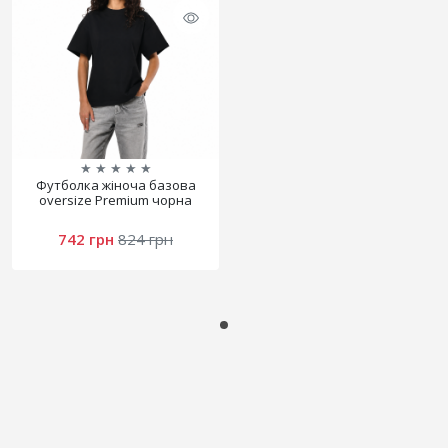
★
★
★
★
★
Футболка жіноча базова
oversize Premium чорна
742 грн
824 грн