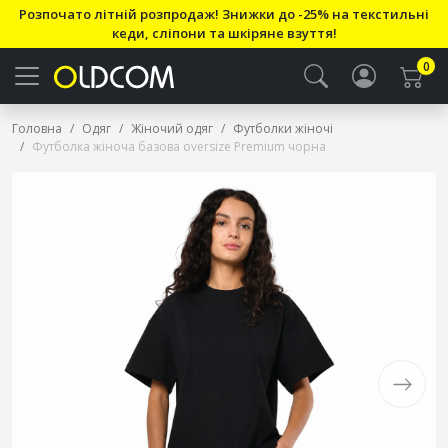
Розпочато літній розпродаж! Знижки до -25% на текстильні
кеди, сліпони та шкіряне взуття!
0
Головна
Одяг
Жіночий одяг
Футболки жіночі
Футболка жіноча базова oversize Premium чорна