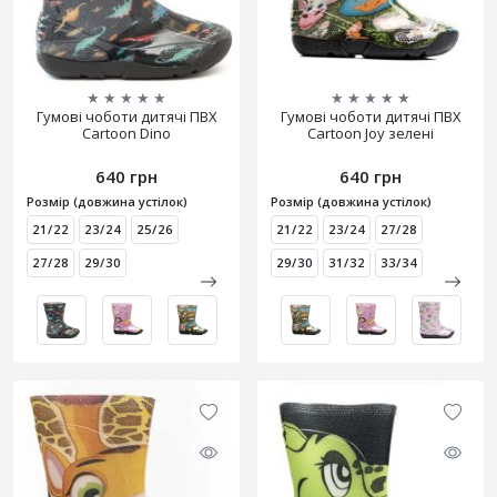
★
★
★
★
★
★
★
★
★
★
Гумові чоботи дитячі ПВХ
Гумові чоботи дитячі ПВХ
Cartoon Dino
Cartoon Joy зелені
640 грн
640 грн
Розмір (довжина устілок)
Розмір (довжина устілок)
21/22
23/24
25/26
21/22
23/24
27/28
27/28
29/30
29/30
31/32
33/34