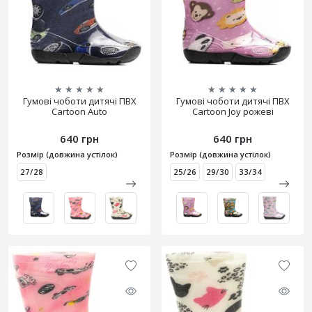
★
★
★
★
★
★
★
★
★
★
Гумові чоботи дитячі ПВХ
Гумові чоботи дитячі ПВХ
Cartoon Auto
Cartoon Joy рожеві
640 грн
640 грн
Розмір (довжина устілок)
Розмір (довжина устілок)
27/28
25/26
29/30
33/34