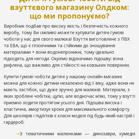
взуттєвого магазину Олдком:
що ми пропонуємо?
Виробник подбав про високу якість і безпечність кожного
виробу, тому Ви сміливо можете купувати дитячі гумові
чоботи у нас для свого малюка! Взуття виготовлене з ПВХ
та ЕВА, що є гігієнічними та стійкими до зношування
матеріалами + вони водонепроникні, тому ідеально
підходять для негоди. Окремо відзначимо підошву: вона
рифлена, що важливо для стійкості на ковзьких поверхнях.
Купити гумові чоботи дитячі у нашому онлайн-магазині
можна для кожної дитини незалежно від її віку, адже вони не
мають застібок, що дуже зручно для малюків. Матеріали, з
яких зроблені чобітки, цупкі, але водночас м’які, тому у взутті
приємно ходити протягом усього дня. Підошва висока і
еластична, амортизує кроки для максимального комфорту.
Для школярів і підлітків є класні моделі під будь-який настрій і
гардероб:
➔
З тематичними малюнками — динозаври, кумедні