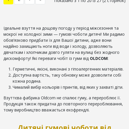
Показано з 1 по 20 із 27 (2 сторінок)
Ідеальне взуття на дощову погоду у період міжсезоння та
мокрої не холодної зими — гумові чоботи дитячі! Ми радимо
обов’язково придбати їх для Вашої дитини, адже вони
надійно захищають ноги від води і холоду, дозволяють
дівчаткам і хлопчикам довго гуляти на вулиці без жодного
дискомфорту! Які переваги чобіт із гуми від
OLDCOM
:
Герметичні, якісні, виконані з гіпоалергенних матеріалів.
Доступна вартість, таку обновку може дозволити собі
кожна родина.
Чималий вибір кольорів і принтів, від яких у захваті діти.
Взуттєва фабрика Oldcom не спалює гуму, а перероблює її.
Продукція також придатна до повторного перероблювання,
тому виробництво вважається екофрендлі.
Дитячі гумові чоботи від