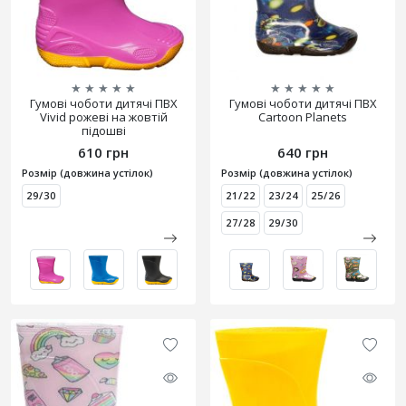
★
★
★
★
★
★
★
★
★
★
Гумові чоботи дитячі ПВХ
Гумові чоботи дитячі ПВХ
Vivid рожеві на жовтій
Cartoon Planets
підошві
610 грн
640 грн
Розмір (довжина устілок)
Розмір (довжина устілок)
29/30
21/22
23/24
25/26
27/28
29/30