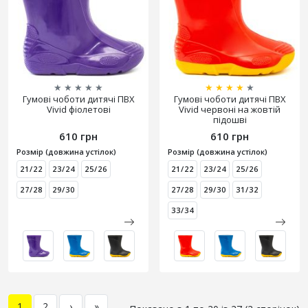
★
★
★
★
★
★
★
★
★
★
Гумові чоботи дитячі ПВХ
Гумові чоботи дитячі ПВХ
Vivid фіолетові
Vivid червоні на жовтій
підошві
610 грн
610 грн
Розмір (довжина устілок)
Розмір (довжина устілок)
21/22
23/24
25/26
21/22
23/24
25/26
27/28
29/30
27/28
29/30
31/32
33/34
1
2
›
»