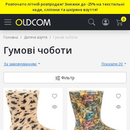
Розпочато літній розпродаж! Знижки до -25% на текстильні
кеди, сліпони та шкіряне взуття!
0
Головна
Дитяче взуття
Гумові чоботи
Гумові чоботи
За замовчуванням
Показати 20
Фільтр