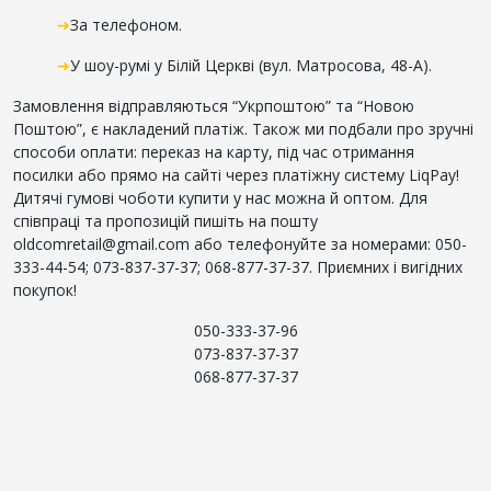
➔
За телефоном.
➔
У шоу-румі у Білій Церкві (вул. Матросова, 48-А).
Замовлення відправляються “Укрпоштою” та “Новою
Поштою”, є накладений платіж. Також ми подбали про зручні
способи оплати: переказ на карту, під час отримання
посилки або прямо на сайті через платіжну систему LiqPay!
Дитячі гумові чоботи купити у нас можна й оптом. Для
співпраці та пропозицій пишіть на пошту
oldcomretail@gmail.com або телефонуйте за номерами: 050-
333-44-54; 073-837-37-37; 068-877-37-37. Приємних і вигідних
покупок!
050-333-37-96
073-837-37-37
068-877-37-37