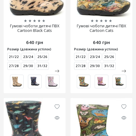
★
★
★
★
★
★
★
★
★
★
Гумові чоботи дитячі ПВХ
Гумові чоботи дитячі ПВХ
Cartoon Black Cats
Cartoon Cats
640 грн
640 грн
Розмір (довжина устілок)
Розмір (довжина устілок)
21/22
23/24
25/26
21/22
23/24
25/26
27/28
29/30
31/32
27/28
29/30
31/32