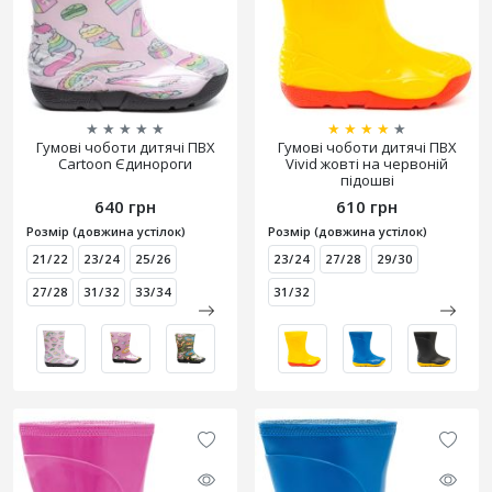
★
★
★
★
★
★
★
★
★
★
Гумові чоботи дитячі ПВХ
Гумові чоботи дитячі ПВХ
Cartoon Єдинороги
Vivid жовті на червоній
підошві
640 грн
610 грн
Розмір (довжина устілок)
Розмір (довжина устілок)
21/22
23/24
25/26
23/24
27/28
29/30
27/28
31/32
33/34
31/32