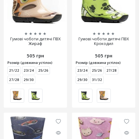
★
★
★
★
★
★
★
★
★
★
Гумові чоботи дитячі ПВХ
Гумові чоботи дитячі ПВХ
Жираф
Крокодил
505 грн
505 грн
Розмір (довжина устілок)
Розмір (довжина устілок)
21/22
23/24
25/26
23/24
25/26
27/28
27/28
29/30
29/30
31/32