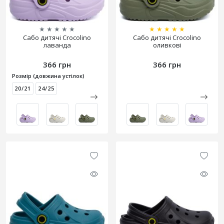
★
★
★
★
★
★
★
★
★
★
Сабо дитячі Crocolino
Сабо дитячі Crocolino
лаванда
оливкові
366 грн
366 грн
Розмір (довжина устілок)
20/21
24/25