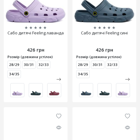
★
★
★
★
★
★
★
★
★
★
Сабо дитячі Feeling лаванда
Сабо дитячі Feeling сині
426 грн
426 грн
Розмір (довжина устілок)
Розмір (довжина устілок)
28/29
30/31
32/33
28/29
30/31
32/33
34/35
34/35