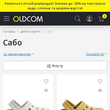
Розпочато літній розпродаж! Знижки до -25% на текстильні
кеди, сліпони та шкіряне взуття!
0
Головна
Дитяче взуття
Сабо
Сабо
За замовчуванням
Показати 20
Фільтр