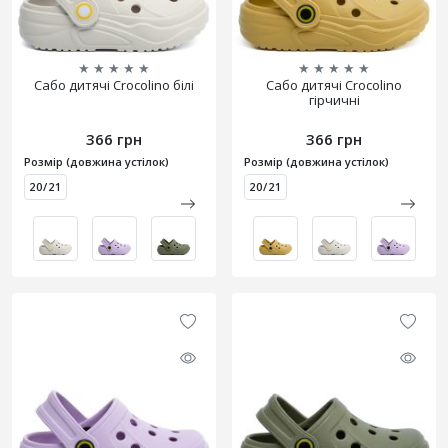
★
★
★
★
★
★
★
★
★
★
Сабо дитячі Crocolino білі
Сабо дитячі Crocolino
гірчичні
366 грн
366 грн
Розмір (довжина устілок)
Розмір (довжина устілок)
20/21
20/21