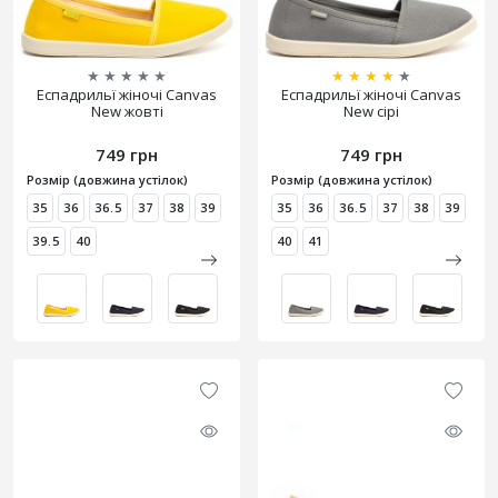
★
★
★
★
★
★
★
★
★
★
Еспадрильї жіночі Canvas
Еспадрильї жіночі Canvas
New жовті
New сірі
749 грн
749 грн
Розмір (довжина устілок)
Розмір (довжина устілок)
35
36
36.5
37
38
39
35
36
36.5
37
38
39
39.5
40
40
41