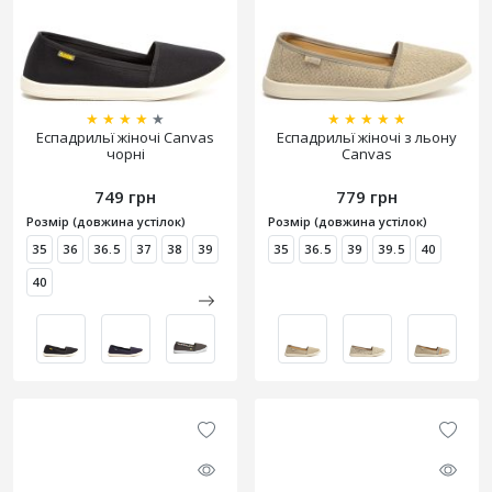
★
★
★
★
★
★
★
★
★
★
Еспадрильї жіночі Canvas
Еспадрильї жіночі з льону
чорні
Canvas
749 грн
779 грн
Розмір (довжина устілок)
Розмір (довжина устілок)
35
36
36.5
37
38
39
35
36.5
39
39.5
40
40