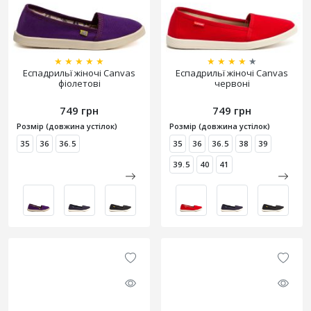
★
★
★
★
★
★
★
★
★
★
Еспадрильї жіночі Canvas
Еспадрильї жіночі Canvas
фіолетові
червоні
749 грн
749 грн
Розмір (довжина устілок)
Розмір (довжина устілок)
35
36
36.5
35
36
36.5
38
39
39.5
40
41