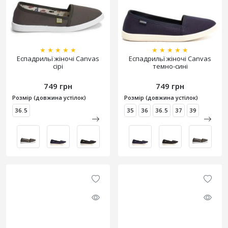
★
★
★
★
★
★
★
★
★
★
Еспадрильї жіночі Canvas
Еспадрильї жіночі Canvas
сірі
темно-сині
749 грн
749 грн
Розмір (довжина устілок)
Розмір (довжина устілок)
36.5
35
36
36.5
37
39