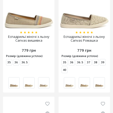
★
★
★
★
★
★
★
★
★
★
Еспадрильї жіночі з льону
Еспадрильї жіночі з льону
Canvas вишивка
Canvas Ромашка
779 грн
779 грн
Розмір (довжина устілок)
Розмір (довжина устілок)
35
36
36.5
35
36
36.5
37
38
39
40