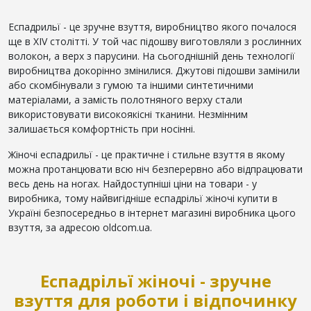
Еспадрильї - це зручне взуття, виробництво якого почалося
ще в XIV столітті. У той час підошву виготовляли з рослинних
волокон, а верх з парусини. На сьогоднішній день технології
виробництва докорінно змінилися. Джутові підошви замінили
або скомбінували з гумою та іншими синтетичними
матеріалами, а замість полотняного верху стали
використовувати високоякісні тканини. Незмінним
залишається комфортність при носінні.
Жіночі еспадрильї - це практичне і стильне взуття в якому
можна протанцювати всю ніч безперервно або відпрацювати
весь день на ногах. Найдоступніші ціни на товари - у
виробника, тому найвигідніше еспадрільї жіночі купити в
Україні безпосередньо в інтернет магазині виробника цього
взуття, за адресою oldcom.ua.
Еспадрільї жіночі - зручне
взуття для роботи і відпочинку