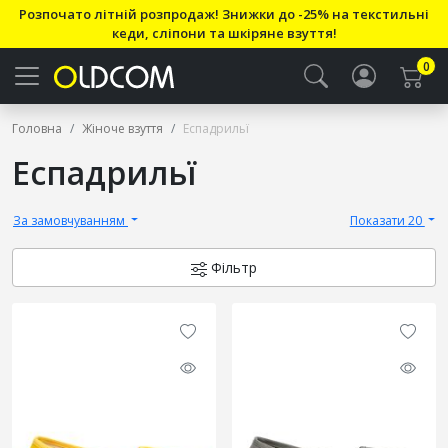
Розпочато літній розпродаж! Знижки до -25% на текстильні
кеди, сліпони та шкіряне взуття!
0
Головна
Жіноче взуття
Еспадрильї
Еспадрильї
За замовчуванням
Показати 20
Фільтр