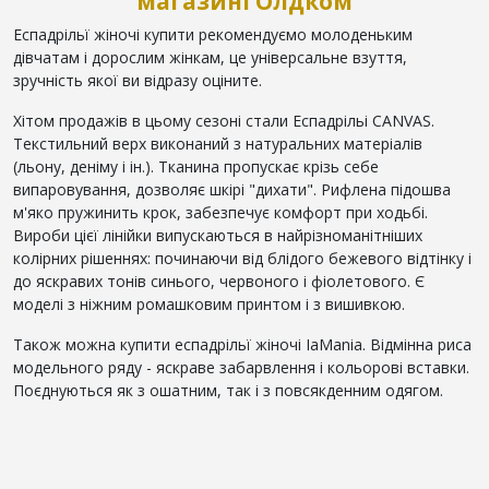
магазині Олдком
Еспадрільї жіночі купити рекомендуємо молоденьким
дівчатам і дорослим жінкам, це універсальне взуття,
зручність якої ви відразу оціните.
Хітом продажів в цьому сезоні стали Еспадрільі CANVAS.
Текстильний верх виконаний з натуральних матеріалів
(льону, деніму і ін.). Тканина пропускає крізь себе
випаровування, дозволяє шкірі "дихати". Рифлена підошва
м'яко пружинить крок, забезпечує комфорт при ходьбі.
Вироби цієї лінійки випускаються в найрізноманітніших
колірних рішеннях: починаючи від блідого бежевого відтінку і
до яскравих тонів синього, червоного і фіолетового. Є
моделі з ніжним ромашковим принтом і з вишивкою.
Також можна купити еспадрільї жіночі IaMania. Відмінна риса
модельного ряду - яскраве забарвлення і кольорові вставки.
Поєднуються як з ошатним, так і з повсякденним одягом.