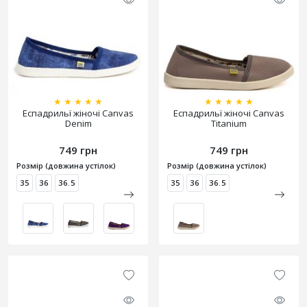
★
★
★
★
★
★
★
★
★
★
Еспадрильї жіночі Canvas
Еспадрильї жіночі Canvas
Denim
Titanium
749 грн
749 грн
Розмір (довжина устілок)
Розмір (довжина устілок)
35
36
36.5
35
36
36.5