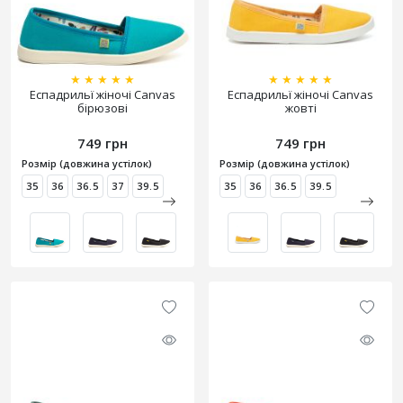
★
★
★
★
★
★
★
★
★
★
Еспадрильї жіночі Canvas
Еспадрильї жіночі Canvas
бірюзові
жовті
749 грн
749 грн
Розмір (довжина устілок)
Розмір (довжина устілок)
35
36
36.5
37
39.5
35
36
36.5
39.5