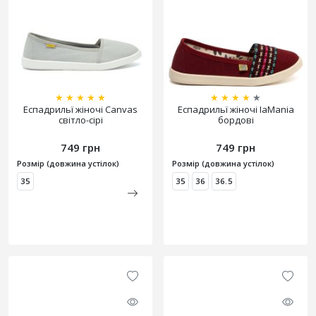
★
★
★
★
★
★
★
★
★
★
Еспадрильї жіночі Canvas
Еспадрильї жіночі IaMania
світло-сірі
бордові
749 грн
749 грн
Розмір (довжина устілок)
Розмір (довжина устілок)
35
35
36
36.5