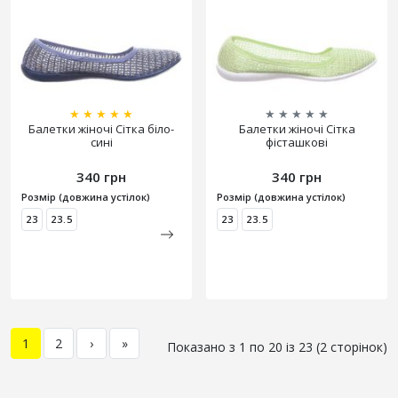
★
★
★
★
★
★
★
★
★
★
Балетки жіночі Сітка біло-
Балетки жіночі Сітка
сині
фісташкові
340 грн
340 грн
Розмір (довжина устілок)
Розмір (довжина устілок)
23
23.5
23
23.5
1
2
›
»
Показано з 1 по 20 із 23 (2 сторінок)