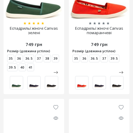
★
★
★
★
★
★
★
★
★
★
Еспадрильї жіночі Canvas
Еспадрильї жіночі Canvas
зелені
помаранчеві
749 грн
749 грн
Розмір (довжина устілок)
Розмір (довжина устілок)
35
36
36.5
37
38
39
35
36
36.5
37
39.5
39.5
40
41