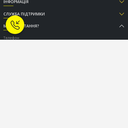
ІНФОРМАЦІЯ
СЛУЖБА ПІДТРИМКИ
МАЄТЕ ПИТАННЯ?
Телефон
+38 (050) 333-37-96
Графік роботи Call-центру
Пн-Пт: з 9:00 до 18:00
Сб-Нд: вихідний
СОЦІАЛЬНІ МЕРЕЖІ
OLDCOM.UA © 2015-2026