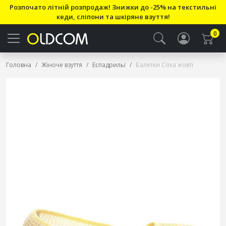
Розпочато літній розпродаж! Знижки до -25% на текстильні
кеди, сліпони та шкіряне взуття!
0
Головна
Жіноче взуття
Еспадрильї
Балетки Сітка жовті