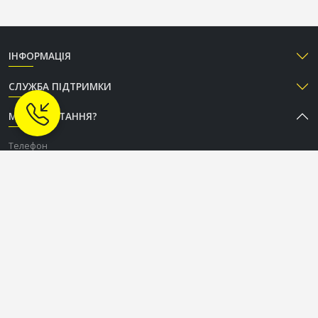
ІНФОРМАЦІЯ
СЛУЖБА ПІДТРИМКИ
МАЄТЕ ПИТАННЯ?
Телефон
+38 (050) 333-37-96
Графік роботи Call-центру
Пн-Пт: з 9:00 до 18:00
Сб-Нд: вихідний
СОЦІАЛЬНІ МЕРЕЖІ