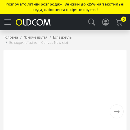
Розпочато літній розпродаж! Знижки до -25% на текстильні
кеди, сліпони та шкіряне взуття!
0
Головна
Жіноче взуття
Еспадрильї
Еспадрильї жіночі Canvas New сірі