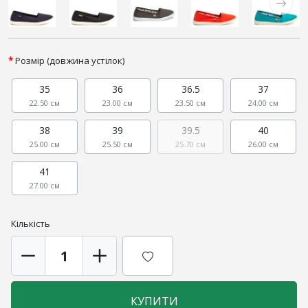
Розмір (довжина устілок)
35
36
36.5
37
22.50 см
23.00 см
23.50 см
24.00 см
38
39
39.5
40
25.00 см
25.50 см
25.70 см
26.00 см
41
27.00 см
Кількість
КУПИТИ