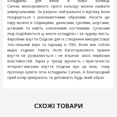
Еспадрильї для жінок із нової колекції
Canvas монохромного сірого кольору можна назвати
універсальними. За рахунок нейтральності відтінку вони
поєднуються з різноманітними образами. Носити цю
пару можна зі спідницями, джинсами, сукнями, шортами,
штанами та навіть класичними костюмами. Сучасним
леді подобаються ці жіночі еспадрільї і за чудову якість.
Виробник взуття Олдком для їх створення використовує
текстильний верх та підошву із ПВХ. Вони між собою
міцно з'єднані. Навіть після багаторазового прання
взуття не розвалюється і не втрачає своїх первісних
властивостей. Зараз у тренді зручність і практичність!
Інтернет-магазин взуття Олдком про це знає, тому
пропонує купити літні еспадрильї Canvas. А благородний
сірий колір прикрасить та доповнить будь-який образ.
СХОЖІ ТОВАРИ