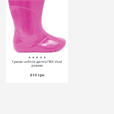
★
★
★
★
★
Гумові чоботи дитячі ПВХ Vivid
рожеві
610 грн