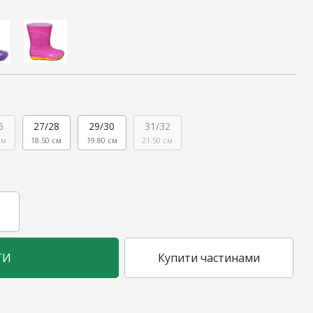
6
27/28
29/30
31/32
см
18.50 см
19.80 см
21.50 см
ТИ
Купити частинами