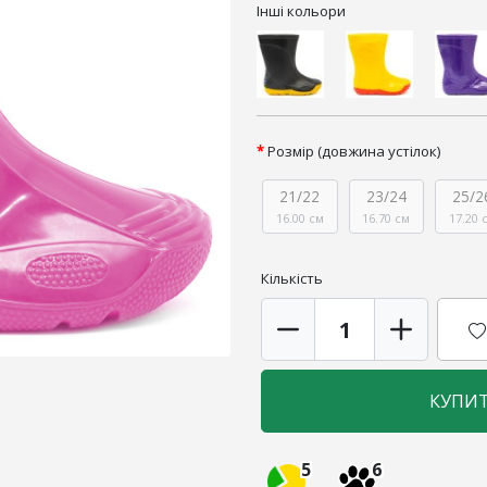
Інші кольори
Розмір (довжина устілок)
21/22
23/24
25/2
16.00 см
16.70 см
17.20 
Кількість
КУПИ
5
6