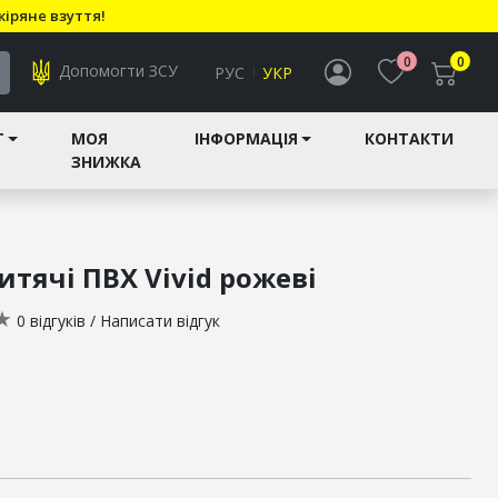
кіряне взуття!
0
0
Допомогти ЗСУ
РУС
УКР
T
МОЯ
ІНФОРМАЦІЯ
КОНТАКТИ
ЗНИЖКА
итячі ПВХ Vivid рожеві
★
0 відгуків
/
Написати відгук