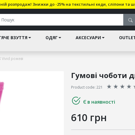
ній розпродаж! Знижки до -25% на текстильні кеди, сліпони та ш
ЯЧЕ ВЗУТТЯ
ОДЯГ
АКСЕСУАРИ
OUTLE
 Vivid рожеві
Гумові чоботи д
★
★
★
★
Product code: 221
Є в наявності
610 грн