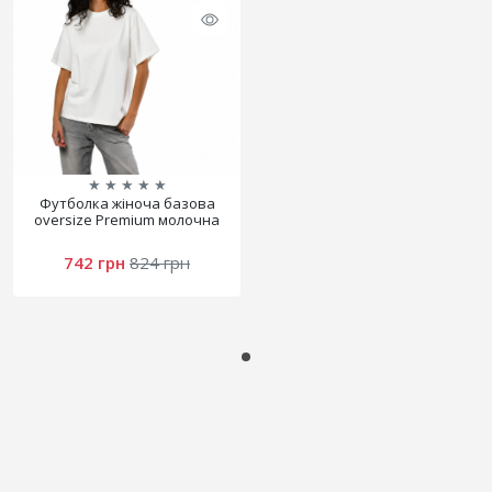
★
★
★
★
★
Футболка жіноча базова
oversize Premium молочна
742 грн
824 грн