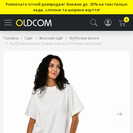
Розпочато літній розпродаж! Знижки до -25% на текстильні
кеди, сліпони та шкіряне взуття!
0
Головна
Одяг
Жіночий одяг
Футболки жіночі
Футболка жіноча базова oversize Premium молочна