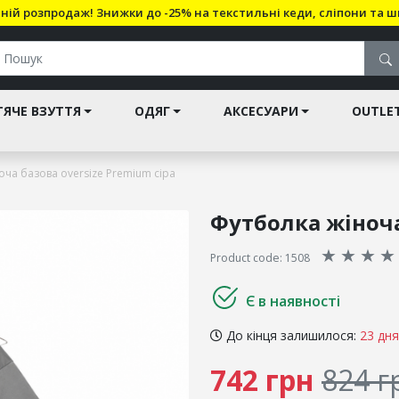
ній розпродаж! Знижки до -25% на текстильні кеди, сліпони та ш
ЯЧЕ ВЗУТТЯ
ОДЯГ
АКСЕСУАРИ
OUTLE
ча базова oversize Premium сіра
Футболка жіноча
★
★
★
★
Product code: 1508
Є в наявності
До кінця залишилося:
23 дня
742 грн
824 г