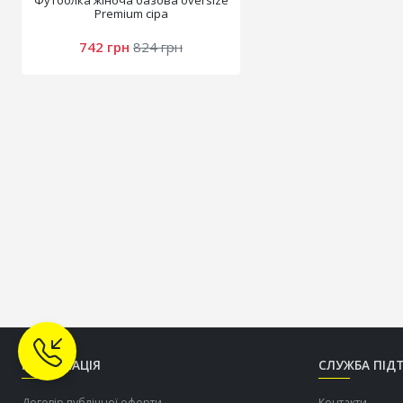
Футболка жіноча базова oversize
Premium сіра
742 грн
824 грн
ІНФОРМАЦІЯ
СЛУЖБА ПІД
Договір публічної оферти
Контакти