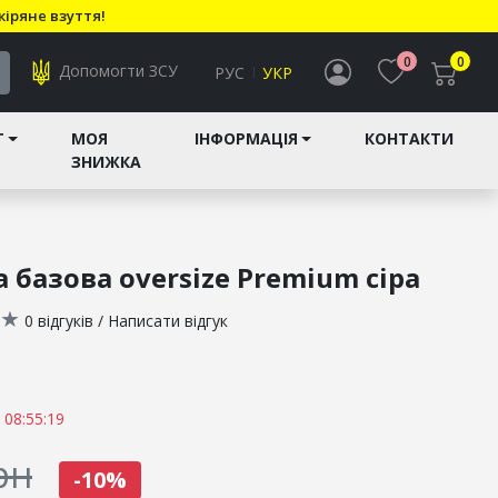
кіряне взуття!
0
0
Допомогти ЗСУ
РУС
УКР
T
МОЯ
ІНФОРМАЦІЯ
КОНТАКТИ
ЗНИЖКА
 базова oversize Premium сіра
★
0 відгуків
/
Написати відгук
 08:55:19
рн
-10%