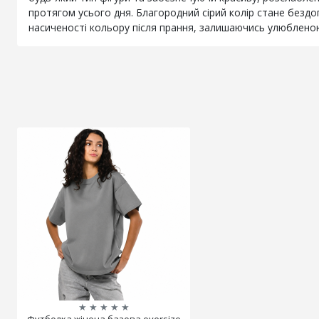
протягом усього дня. Благородний сірий колір стане безд
насиченості кольору після прання, залишаючись улюбленою 
★
★
★
★
★