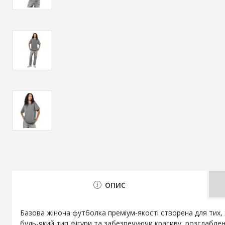
ОПИС
Базова жіноча футболка преміум-якості створена для тих, х
будь-який тип фігури та забезпечуючи красиву, розслаблену