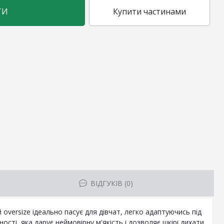
ТИ
Купити частинами
ВІДГУКІВ (0)
oversize ідеально пасує для дівчат, легко адаптуючись під
сті, яка дарує неймовірну м'якість і дозволяє шкірі дихати