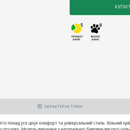
КУПИ
5
6
ПРИВАТ
МОНО
БАНК
БАНК
ХАРАКТЕРИСТИКИ
то понад усе цінує комфорт та універсальний стиль. Вільний крій 
 посадку. Модель виконана з натуральної бавовни високої щільно