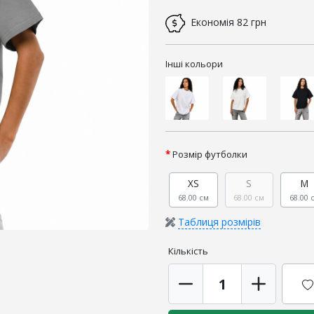
Економія
82 грн
Інші кольори
Розмір футболки
XS
S
M
68.00 см
68.00 см
68.00 
Таблиця розмірів
Кількість