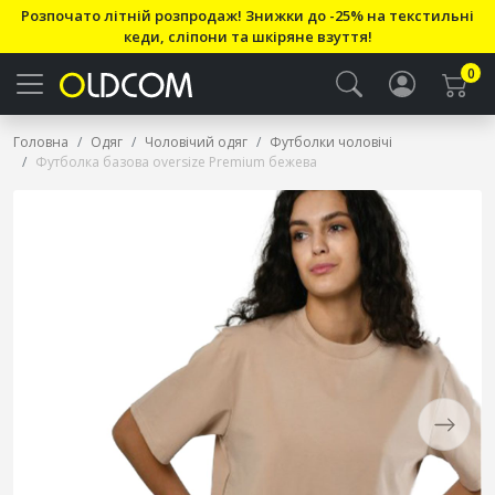
Розпочато літній розпродаж! Знижки до -25% на текстильні
кеди, сліпони та шкіряне взуття!
0
Головна
Одяг
Чоловічий одяг
Футболки чоловічі
Футболка базова oversize Premium бежева