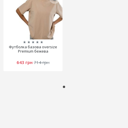
★
★
★
★
★
Футболка базова oversize
Premium бежева
643 грн
714 грн