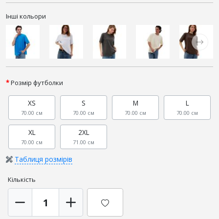
Інші кольори
Розмір футболки
XS
S
M
L
70.00 см
70.00 см
70.00 см
70.00 см
XL
2XL
70.00 см
71.00 см
Таблиця розмірів
Кількість