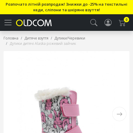
Розпочато літній розпродаж! Знижки до -25% на текстильні
кеди, сліпони та шкіряне взуття!
0
Головна
Дитяче взуття
Дутики/Черевики
Дутики дитячі Alaska рожевий зайчик