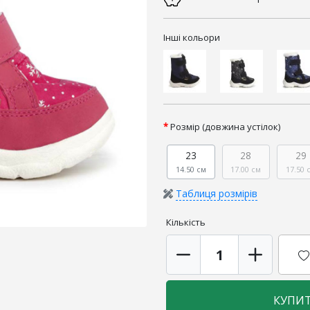
Інші кольори
Розмір (довжина устілок)
23
28
29
14.50 см
17.00 см
17.50 
Таблиця розмірів
Кількість
КУПИ