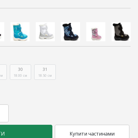
30
31
см
18.00 см
18.50 см
ТИ
Купити частинами