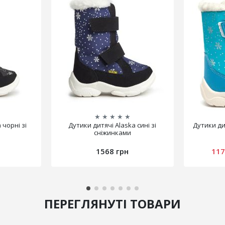
★
★
★
★
★
 чорні зі
Дутики дитячі Alaska сині зі
Дутики ди
сніжинками
1568 грн
117
ПЕРЕГЛЯНУТІ ТОВАРИ