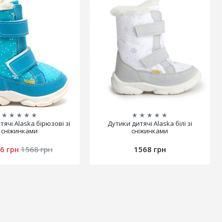
★
★
★
★
★
★
★
★
★
★
тячі Alaska бірюзові зі
Дутики дитячі Alaska білі зі
сніжинками
сніжинками
6 грн
1568 грн
1568 грн