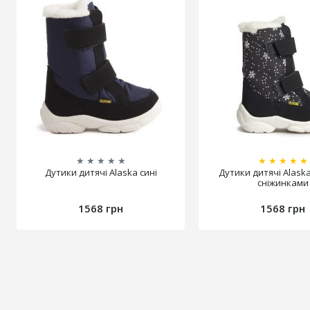
★
★
★
★
★
★
★
★
★
★
Дутики дитячі Alaska сині
Дутики дитячі Alaska
сніжинками
1568 грн
1568 грн