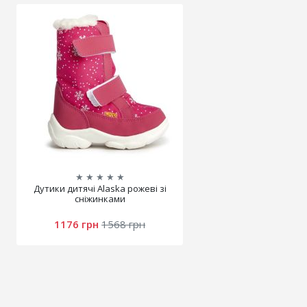
★
★
★
★
★
Дутики дитячі Alaska рожеві зі
сніжинками
1176 грн
1568 грн