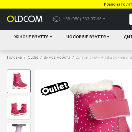
Розпочато літ
+38 (050) 333-37-96
ЖІНОЧЕ ВЗУТТЯ
ЧОЛОВІЧЕ ВЗУТТЯ
ДИТ
Головна
Outlet
Зимові чоботи
Дутики дитячі Alaska рожеві зі