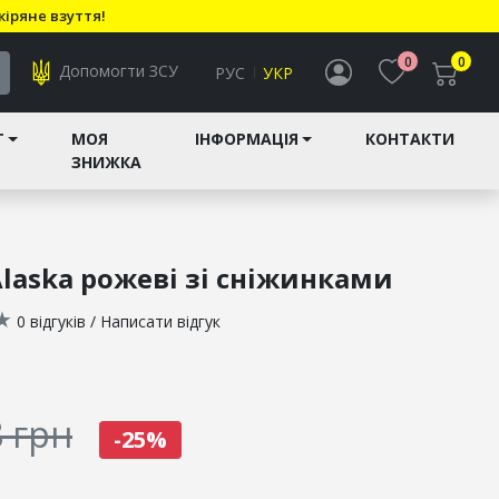
кіряне взуття!
0
0
Допомогти ЗСУ
РУС
УКР
T
МОЯ
ІНФОРМАЦІЯ
КОНТАКТИ
ЗНИЖКА
laska рожеві зі сніжинками
★
0 відгуків
/
Написати відгук
 грн
-25%