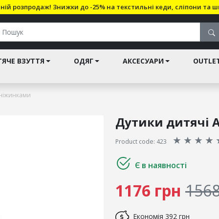
ній розпродаж! Знижки до -25% на текстильні кеди, сліпони та ш
ЯЧЕ ВЗУТТЯ
ОДЯГ
АКСЕСУАРИ
OUTLE
 сніжинками
Дутики дитячі A
★
★
★
★
Product code: 423
Є в наявності
1176 грн
1568
Економія
392 грн