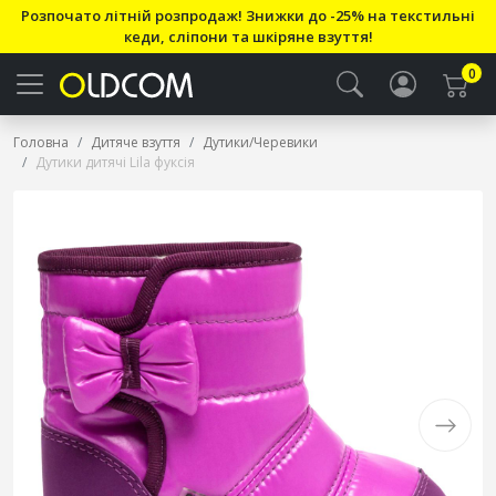
Розпочато літній розпродаж! Знижки до -25% на текстильні
кеди, сліпони та шкіряне взуття!
0
Головна
Дитяче взуття
Дутики/Черевики
Дутики дитячі Lila фуксія