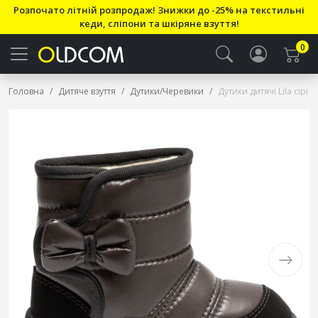
Розпочато літній розпродаж! Знижки до -25% на текстильні
кеди, сліпони та шкіряне взуття!
0
Головна
Дитяче взуття
Дутики/Черевики
Дутики дитячі Lila сірі