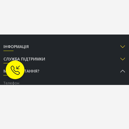
ІНФОРМАЦІЯ
СЛУЖБА ПІДТРИМКИ
МАЄТЕ ПИТАННЯ?
Телефон
+38 (050) 333-37-96
Графік роботи Call-центру
Пн-Пт: з 9:00 до 18:00
Сб-Нд: вихідний
СОЦІАЛЬНІ МЕРЕЖІ