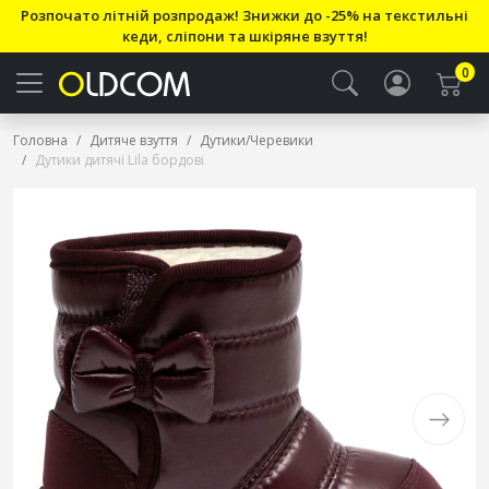
Розпочато літній розпродаж! Знижки до -25% на текстильні
кеди, сліпони та шкіряне взуття!
0
Головна
Дитяче взуття
Дутики/Черевики
Дутики дитячі Lila бордові