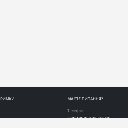
ТРИМКИ
МАЄТЕ ПИТАННЯ?
Телефон
+38 (050) 333-37-96
Графік роботи Call-центру