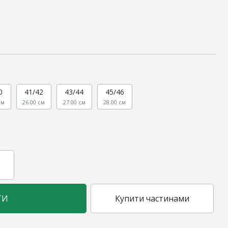
0
41/42
43/44
45/46
см
26.00 см
27.00 см
28.00 см
ТИ
Купити частинами