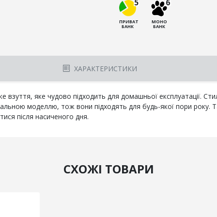
5
6
ПРИВАТ
МОНО
БАНК
БАНК
ХАРАКТЕРИСТИКИ
е взуття, яке чудово підходить для домашньої експлуатації. Сти
льною моделлю, тож вони підходять для будь-якої пори року. Такі
ися після насиченого дня.
СХОЖІ ТОВАРИ