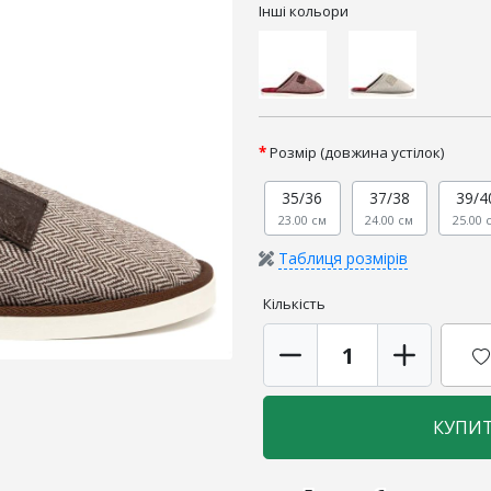
Інші кольори
Розмір (довжина устілок)
35/36
37/38
39/4
23.00 см
24.00 см
25.00 
Таблиця розмірів
Кількість
КУПИ