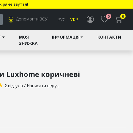
кіряне взуття!
0
0
Допомогти ЗСУ
РУС
УКР
T
МОЯ
ІНФОРМАЦІЯ
КОНТАКТИ
ЗНИЖКА
ки Luxhome коричневі
★
2 відгуків
/
Написати відгук