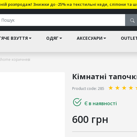
ній розпродаж! Знижки до -25% на текстильні кеди, сліпони та ш
ЯЧЕ ВЗУТТЯ
ОДЯГ
АКСЕСУАРИ
OUTLE
uxhome коричневі
Кімнатні тапоч
★
★
★
★
Product code: 285
Є в наявності
600 грн