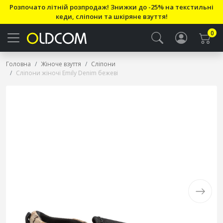
Розпочато літній розпродаж! Знижки до -25% на текстильні
кеди, сліпони та шкіряне взуття!
0
Головна
Жіноче взуття
Сліпони
Сліпони жіночі Emily Denim бежеві