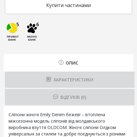
Купити частинами
5
6
ПРИВАТ
МОНО
БАНК
БАНК
ОПИС
ХАРАКТЕРИСТИКИ
ВІДГУКІВ (0)
Сліпони жіночі Emily Denim бежеві – втоплена
міжсезонна модель сліпонів від молдавського
виробника взуття OLDCOM. Жіночі сліпони Олдком
універсальні за стилем та добре поєднуються з різними