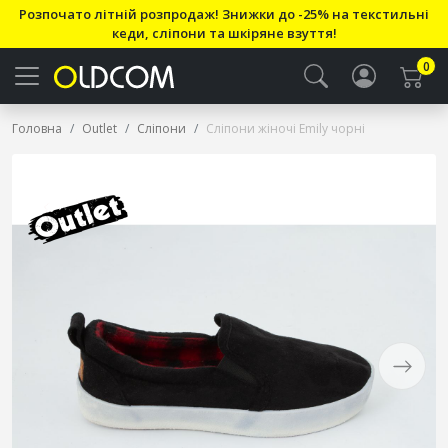
Розпочато літній розпродаж! Знижки до -25% на текстильні
кеди, сліпони та шкіряне взуття!
0
Головна
Outlet
Сліпони
Сліпони жіночі Emily чорні