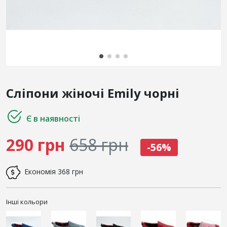
Сліпони жіночі Emily чорні
Є в наявності
290 грн
658 грн
-56%
Економія
368 грн
Інші кольори