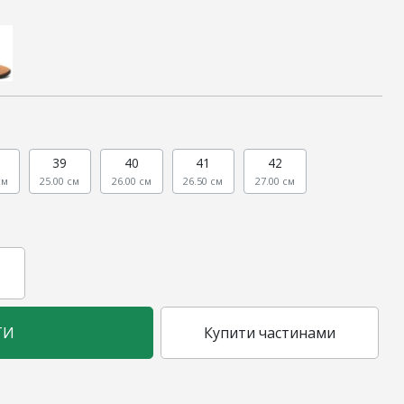
39
40
41
42
см
25.00 см
26.00 см
26.50 см
27.00 см
ТИ
Купити частинами