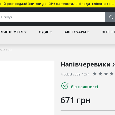
ній розпродаж! Знижки до -25% на текстильні кеди, сліпони та ш
ЯЧЕ ВЗУТТЯ
ОДЯГ
АКСЕСУАРИ
OUTLE
oka сині
Напівчеревики ж
★
★
★
★
Product code: 1274
Є в наявності
671 грн