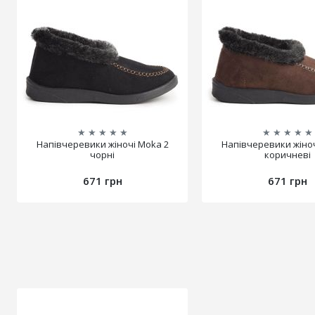
★
★
★
★
★
★
★
★
★
★
Напівчеревики жіночі Moka 2
Напівчеревики жіноч
чорні
коричневі
671 грн
671 грн