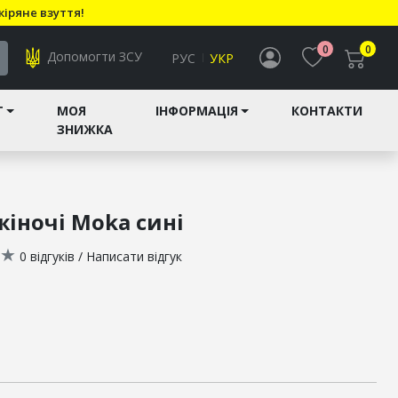
кіряне взуття!
0
0
Допомогти ЗСУ
РУС
УКР
T
МОЯ
ІНФОРМАЦІЯ
КОНТАКТИ
ЗНИЖКА
іночі Moka сині
★
0 відгуків
/
Написати відгук