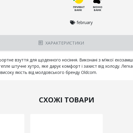
ПРИВАТ
МОНО
БАНК
БАНК
february
ХАРАКТЕРИСТИКИ
ортне взуття для щоденного носіння. Виконані з м’якої екозамші,
епле штучне хутро, яке дарує комфорт і захист від холоду. Легка 
високу якість від молдовського бренду Oldcom.
СХОЖІ ТОВАРИ