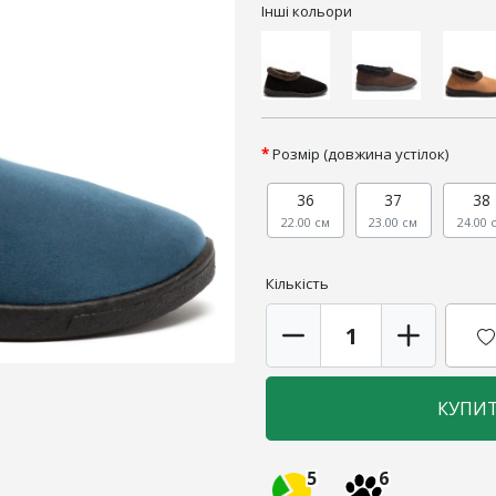
Інші кольори
Розмір (довжина устілок)
36
37
38
22.00 см
23.00 см
24.00 
Кількість
КУПИ
5
6