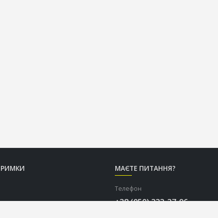
ТРИМКИ
МАЄТЕ ПИТАННЯ?
Телефон
+38 (050) 333-37-96
Графік роботи Call-центру