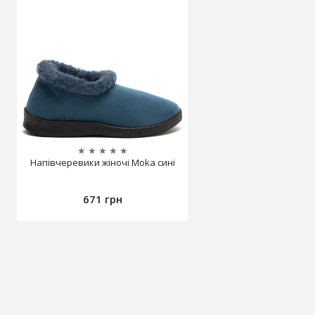
★
★
★
★
★
Напівчеревики жіночі Moka сині
671 грн