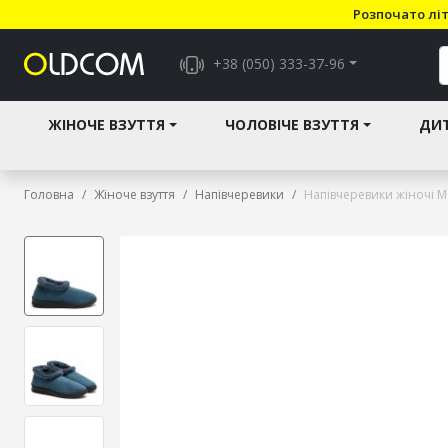
Розпочато літ
+38 (050) 333-37-96
ЖІНОЧЕ ВЗУТТЯ
ЧОЛОВІЧЕ ВЗУТТЯ
ДИТ
Головна
Жіноче взуття
Напівчеревики
Напівчеревики жіночі M