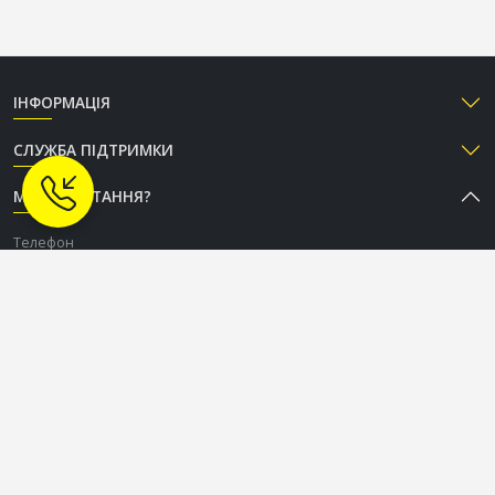
ІНФОРМАЦІЯ
СЛУЖБА ПІДТРИМКИ
МАЄТЕ ПИТАННЯ?
Телефон
+38 (050) 333-37-96
Графік роботи Call-центру
Пн-Пт: з 9:00 до 18:00
Сб-Нд: вихідний
СОЦІАЛЬНІ МЕРЕЖІ