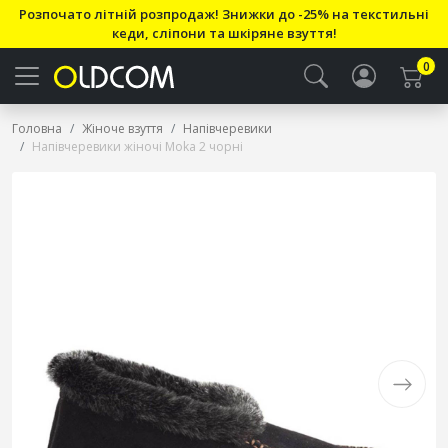
Розпочато літній розпродаж! Знижки до -25% на текстильні
кеди, сліпони та шкіряне взуття!
0
Головна
Жіноче взуття
Напівчеревики
Напівчеревики жіночі Moka 2 чорні