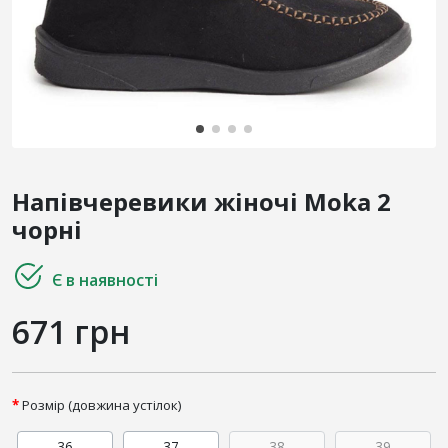
Напівчеревики жіночі Moka 2
чорні
Є в наявності
671 грн
Розмір (довжина устілок)
36
37
38
39