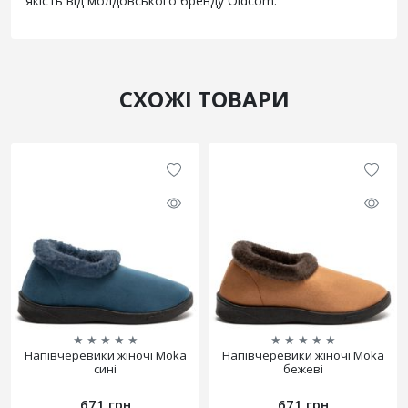
якість від молдовського бренду Oldcom.
СХОЖІ ТОВАРИ
★
★
★
★
★
★
★
★
★
★
Напівчеревики жіночі Moka
Напівчеревики жіночі Moka
сині
бежеві
671 грн
671 грн