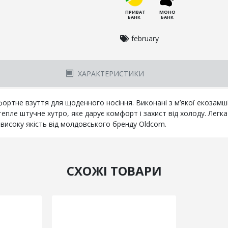
ПРИВАТ
МОНО
БАНК
БАНК
february
ХАРАКТЕРИСТИКИ
ортне взуття для щоденного носіння. Виконані з м’якої екозамші,
епле штучне хутро, яке дарує комфорт і захист від холоду. Легка 
високу якість від молдовського бренду Oldcom.
СХОЖІ ТОВАРИ