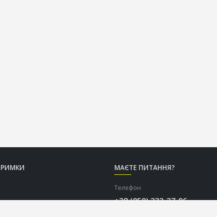
ТРИМКИ
МАЄТЕ ПИТАННЯ?
Телефон
+38 (050) 333-37-96
Графік роботи Call-центру