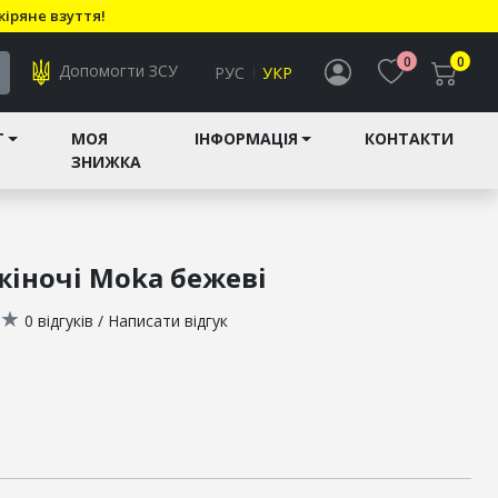
кіряне взуття!
0
0
Допомогти ЗСУ
РУС
УКР
T
МОЯ
ІНФОРМАЦІЯ
КОНТАКТИ
ЗНИЖКА
іночі Moka бежеві
★
0 відгуків
/
Написати відгук