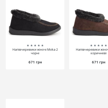
★
★
★
★
★
★
★
★
★
★
Напівчеревики жіночі Moka 2
Напівчеревики жіноч
чорні
коричневі
671 грн
671 грн