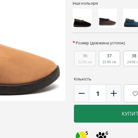
Інші кольори
Розмір (довжина устілок)
36
37
38
22.00 см
23.00 см
24.00 
Кількість
КУПИ
5
6