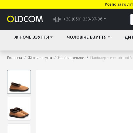
Розпочато літ
+38 (050) 333-37-96
ЖІНОЧЕ ВЗУТТЯ
ЧОЛОВІЧЕ ВЗУТТЯ
ДИТ
Головна
Жіноче взуття
Напівчеревики
Напівчеревики жіночі M