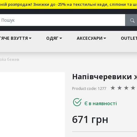
ній розпродаж! Знижки до -25% на текстильні кеди, сліпони та ш
ЯЧЕ ВЗУТТЯ
ОДЯГ
АКСЕСУАРИ
OUTLE
oka бежеві
Напівчеревики ж
★
★
★
★
Product code: 1277
Є в наявності
671 грн