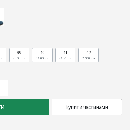
39
40
41
42
см
25.00 см
26.00 см
26.50 см
27.00 см
ТИ
Купити частинами