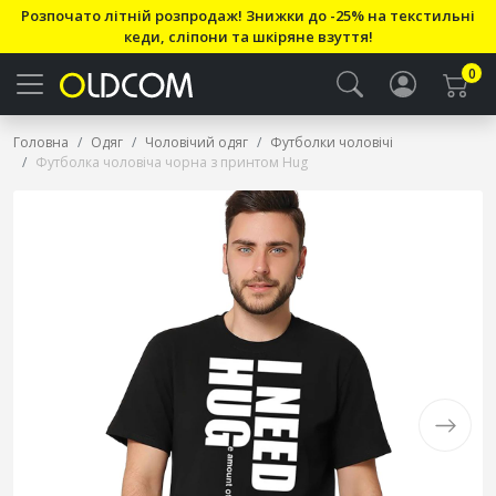
Розпочато літній розпродаж! Знижки до -25% на текстильні
кеди, сліпони та шкіряне взуття!
0
Головна
Одяг
Чоловічий одяг
Футболки чоловічі
Футболка чоловіча чорна з принтом Hug