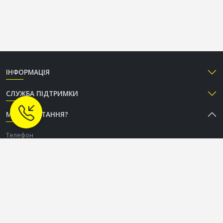
ІНФОРМАЦІЯ
СЛУЖБА ПІДТРИМКИ
МАЄТЕ ПИТАННЯ?
Телефон
+38 (050) 333-37-96
Графік роботи Call-центру
Пн-Пт: з 9:00 до 18:00
Сб-Нд: вихідний
СОЦІАЛЬНІ МЕРЕЖІ