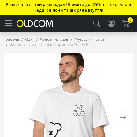
Розпочато літній розпродаж! Знижки до -25% на текстильні
кеди, сліпони та шкіряне взуття!
0
Головна
Одяг
Чоловічий одяг
Футболки чоловічі
Футболка чоловіча біла з принтом Teddy Bear