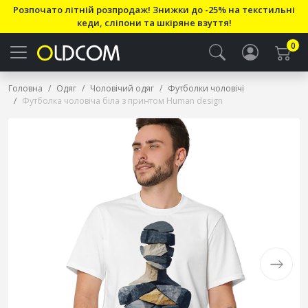
Розпочато літній розпродаж! Знижки до -25% на текстильні
кеди, сліпони та шкіряне взуття!
0
Головна
Одяг
Чоловічий одяг
Футболки чоловічі
Футболка чоловіча біла з принтом Human design