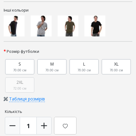
Інші кольори
Розмір футболки
S
M
L
XL
70.00 см
70.00 см
70.00 см
70.00 см
2XL
72.00 см
Таблиця розмірів
Кількість