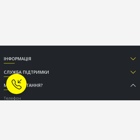
ІНФОРМАЦІЯ
СЛУЖБА ПІДТРИМКИ
МАЄТЕ ПИТАННЯ?
Телефон
+38 (050) 333-37-96
Графік роботи Call-центру
Пн-Пт: з 9:00 до 18:00
Сб-Нд: вихідний
СОЦІАЛЬНІ МЕРЕЖІ