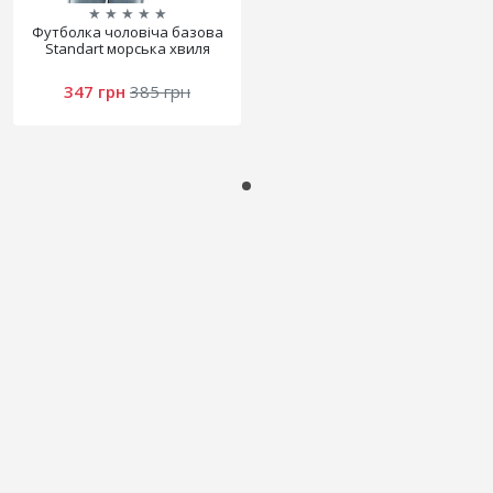
★
★
★
★
★
Футболка чоловіча базова
Standart морська хвиля
347 грн
385 грн