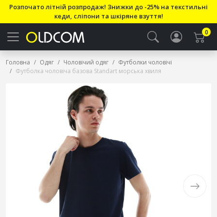
Розпочато літній розпродаж! Знижки до -25% на текстильні
кеди, сліпони та шкіряне взуття!
0
Головна
Одяг
Чоловічий одяг
Футболки чоловічі
Футболка чоловіча базова Standart морська хвиля