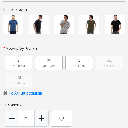
Інші кольори
Розмір футболки
S
M
L
XL
70.00 см
70.00 см
70.00 см
70.00 см
2XL
72.00 см
Таблиця розмірів
Кількість