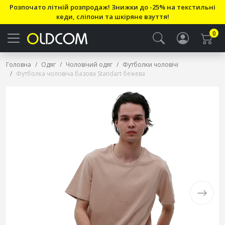
Розпочато літній розпродаж! Знижки до -25% на текстильні
кеди, сліпони та шкіряне взуття!
0
Головна
Одяг
Чоловічий одяг
Футболки чоловічі
Футболка чоловіча базова Standart бежева