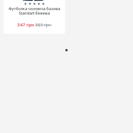
★
★
★
★
★
Футболка чоловіча базова
Standart бежева
347 грн
385 грн