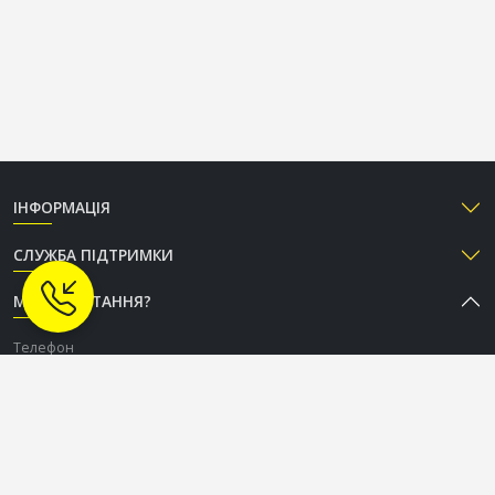
ІНФОРМАЦІЯ
СЛУЖБА ПІДТРИМКИ
МАЄТЕ ПИТАННЯ?
Телефон
+38 (050) 333-37-96
Графік роботи Call-центру
Пн-Пт: з 9:00 до 18:00
Сб-Нд: вихідний
СОЦІАЛЬНІ МЕРЕЖІ