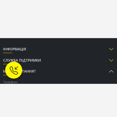
ІНФОРМАЦІЯ
СЛУЖБА ПІДТРИМКИ
МАЄТЕ ПИТАННЯ?
Телефон
+38 (050) 333-37-96
Графік роботи Call-центру
Пн-Пт: з 9:00 до 18:00
Сб-Нд: вихідний
СОЦІАЛЬНІ МЕРЕЖІ