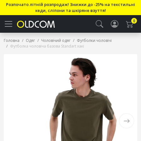
Розпочато літній розпродаж! Знижки до -25% на текстильні
кеди, сліпони та шкіряне взуття!
0
Головна
Одяг
Чоловічий одяг
Футболки чоловічі
Футболка чоловіча базова Standart хакі