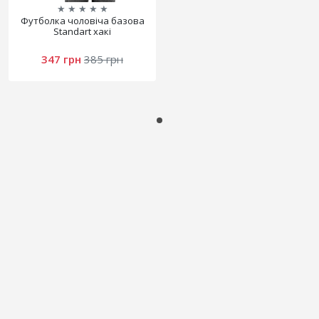
★
★
★
★
★
Футболка чоловіча базова
Standart хакі
347 грн
385 грн