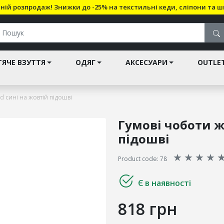
ній розпродаж! Знижки до -25% на текстильні кеди, сліпони та ш
ЯЧЕ ВЗУТТЯ
ОДЯГ
АКСЕСУАРИ
OUTLE
id сині на жовтій підошві
Гумові чоботи жі
підошві
★
★
★
★
Product code: 78
Є в наявності
818 грн