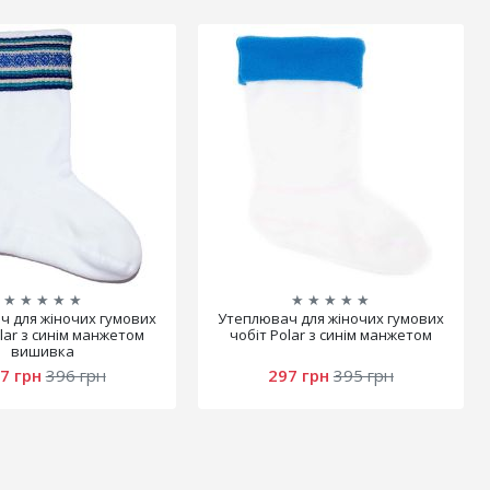
★
★
★
★
★
★
★
★
★
★
 для жіночих гумових
Утеплювач для жіночих гумових
lar з синім манжетом
чобіт Polar з синім манжетом
вишивка
7 грн
396 грн
297 грн
395 грн