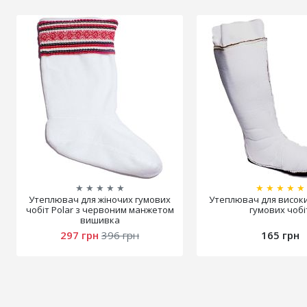
★
★
★
★
★
★
★
★
★
★
Утеплювач для жіночих гумових
Утеплювач для висок
чобіт Polar з червоним манжетом
гумових чобі
вишивка
297 грн
396 грн
165 грн