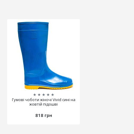
★
★
★
★
★
Гумові чоботи жіночі Vivid сині на
жовтій підошві
818 грн