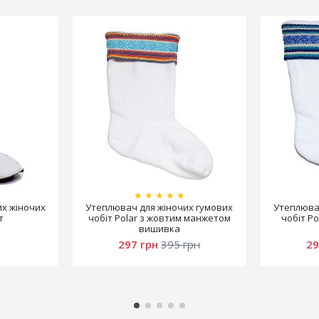
★
★
★
★
★
их жіночих
Утеплювач для жіночих гумових
Утеплювач
т
чобіт Polar з жовтим манжетом
чобіт Po
вишивка
297 грн
395 грн
29