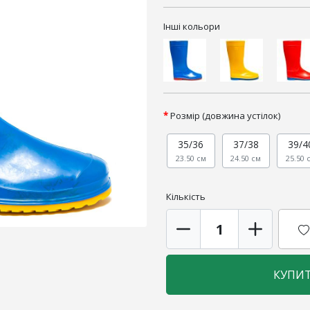
Інші кольори
Розмір (довжина устілок)
35/36
37/38
39/4
23.50 см
24.50 см
25.50 
Кількість
КУПИ