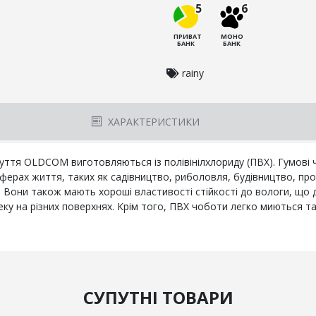
5
6
ПРИВАТ
МОНО
БАНК
БАНК
rainy
ХАРАКТЕРИСТИКИ
взуття OLDCOM виготовляються із полівінілхлориду (ПВХ). Гумові 
ферах життя, таких як садівництво, риболовля, будівництво, пр
нні. Вони також мають хороші властивості стійкості до вологи, що
у на різних поверхнях. Крім того, ПВХ чоботи легко миються та 
СУПУТНІ ТОВАРИ