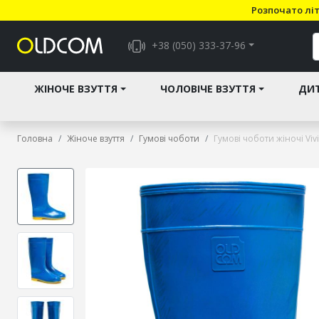
Розпочато літ
+38 (050) 333-37-96
ЖІНОЧЕ ВЗУТТЯ
ЧОЛОВІЧЕ ВЗУТТЯ
ДИТ
Головна
Жіноче взуття
Гумові чоботи
Гумові чоботи жіночі Viv