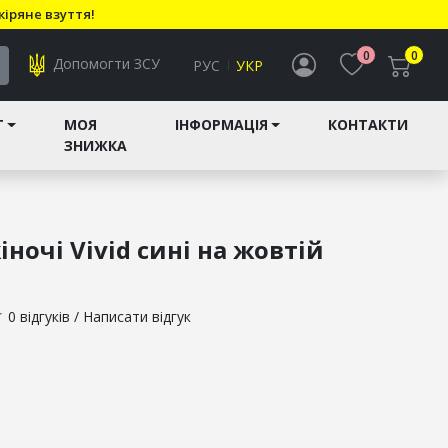
кіряне взуття!
0
0
Допомогти ЗСУ
РУС
УКР
T
МОЯ
ІНФОРМАЦІЯ
КОНТАКТИ
ЗНИЖКА
ночі Vivid сині на жовтій
★
0 відгуків
/
Написати відгук