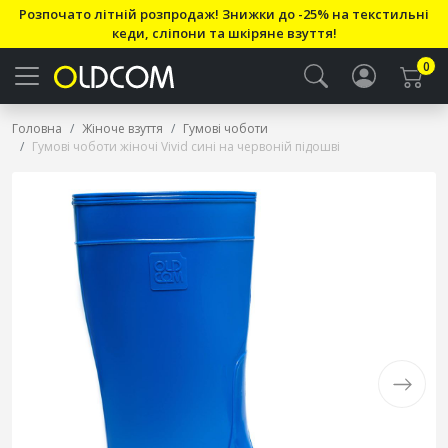
Розпочато літній розпродаж! Знижки до -25% на текстильні
кеди, сліпони та шкіряне взуття!
0
Головна
Жіноче взуття
Гумові чоботи
Гумові чоботи жіночі Vivid сині на червоній підошві