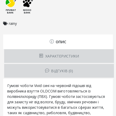
ПРИВАТ
МОНО
БАНК
БАНК
rainy
ОПИС
ХАРАКТЕРИСТИКИ
ВІДГУКІВ (0)
Гумові чоботи Vivid сині на червоній підошві від
виробника взуття OLDCOM виготовляються із
полівінілхлориду (ПВХ). Гумові чоботи застосовуються
для захисту ніг від вологи, бруду, хімічних речовин і
можуть використовуватися в багатьох сферах життя,
таких як садівництво, риболовля, будівництво,