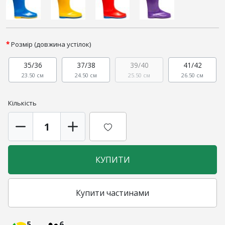
Розмір (довжина устілок)
35/36
37/38
39/40
41/42
23.50 см
24.50 см
25.50 см
26.50 см
Кількість
КУПИТИ
Купити частинами
5
6