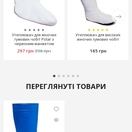
★
★
★
★
★
★
★
★
★
★
Утеплювач для жіночих
Утеплювач для високих
гумових чобіт Polar з
жіночих гумових чобіт
червоним манжетом
вишивка
297 грн
396 грн
165 грн
ПЕРЕГЛЯНУТІ ТОВАРИ