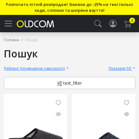
Розпочато літній розпродаж! Знижки до -25% на текстильні
кеди, сліпони та шкіряне взуття!
0
Головна
Пошук
Пошук
Рейтинг (починаючи з високого)
Показати 50
text_filter