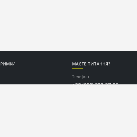
ТРИМКИ
МАЄТЕ ПИТАННЯ?
Телефон
+38 (050) 333-37-96
Графік роботи Call-центру
Пн-Пт: з 9:00 до 18:00
Сб-Нд: вихідний