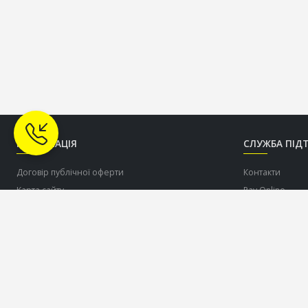
ІНФОРМАЦІЯ
СЛУЖБА ПІД
Договір публічної оферти
Контакти
Карта сайту
Pay Online
Про нас
Допомогти ЗСУ
Доставка
Оплата
Співпраця по дропшіппінгу c торговою маркою
OLDCOM
Повернення товару