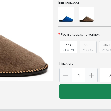
Інші кольори
Розмір (довжина устілок)
36/37
38/39
40/4
24.00 см
25.00 см
25.50 
Кількість