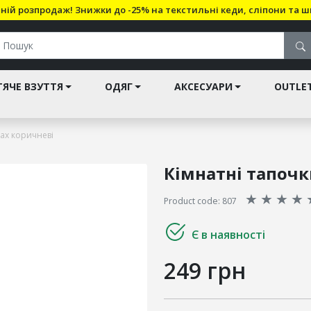
ній розпродаж! Знижки до -25% на текстильні кеди, сліпони та ш
ЯЧЕ ВЗУТТЯ
ОДЯГ
АКСЕСУАРИ
OUTLE
lax коричневі
Кімнатні тапочк
★
★
★
★
Product code: 807
Є в наявності
249 грн