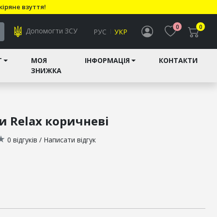
кіряне взуття!
0
0
Допомогти ЗСУ
РУС
УКР
T
МОЯ
ІНФОРМАЦІЯ
КОНТАКТИ
ЗНИЖКА
и Relax коричневі
★
0 відгуків
/
Написати відгук