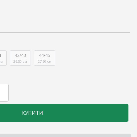
1
42/43
44/45
см
26.50 см
27.50 см
КУПИТИ