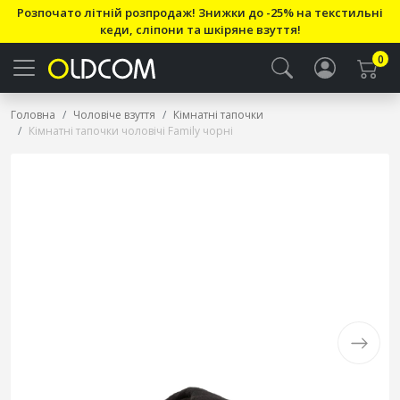
Розпочато літній розпродаж! Знижки до -25% на текстильні
кеди, сліпони та шкіряне взуття!
0
Головна
Чоловіче взуття
Кімнатні тапочки
Кімнатні тапочки чоловічі Family чорні