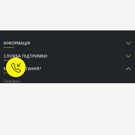
ІНФОРМАЦІЯ
СЛУЖБА ПІДТРИМКИ
МАЄТЕ ПИТАННЯ?
Телефон
+38 (050) 333-37-96
Графік роботи Call-центру
Пн-Пт: з 9:00 до 18:00
Сб-Нд: вихідний
СОЦІАЛЬНІ МЕРЕЖІ