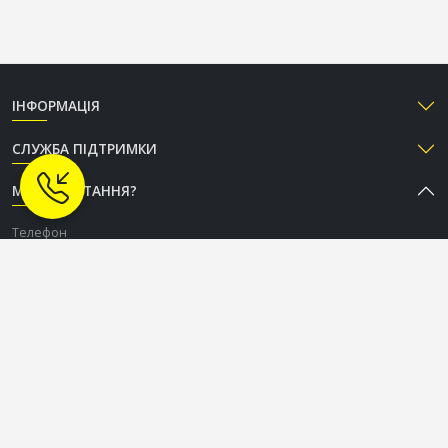
ІНФОРМАЦІЯ
СЛУЖБА ПІДТРИМКИ
МАЄТЕ ПИТАННЯ?
Телефон
+38 (050) 333-37-96
Графік роботи Call-центру
Пн-Пт: з 9:00 до 18:00
Сб-Нд: вихідний
СОЦІАЛЬНІ МЕРЕЖІ