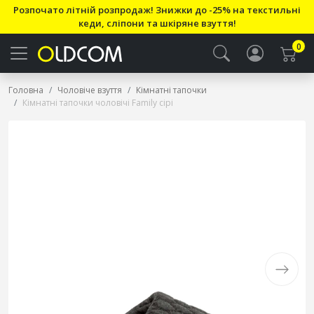
Розпочато літній розпродаж! Знижки до -25% на текстильні
кеди, сліпони та шкіряне взуття!
0
Головна
Чоловіче взуття
Кімнатні тапочки
Кімнатні тапочки чоловічі Family сірі