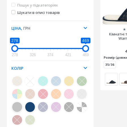
Пошук у підкатегоріях
Шукати в описі товарів
ЦІНА,
ГРН
★
Кімнатні 
Warm
278
469
278
326
374
421
469
Розмір (довжи
35/36
КОЛІР