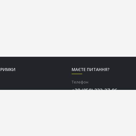
ТРИМКИ
МАЄТЕ ПИТАННЯ?
Телефон
+38 (050) 333-37-96
Графік роботи Call-центру
Пн-Пт: з 9:00 до 18:00
Сб-Нд: вихідний