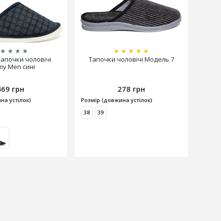
★
★
★
★
★
★
★
★
★
тапочки чоловічі
Тапочки чоловічі Модель 7
y Men сині
469 грн
278 грн
на устілок)
Розмір (довжина устілок)
38
39