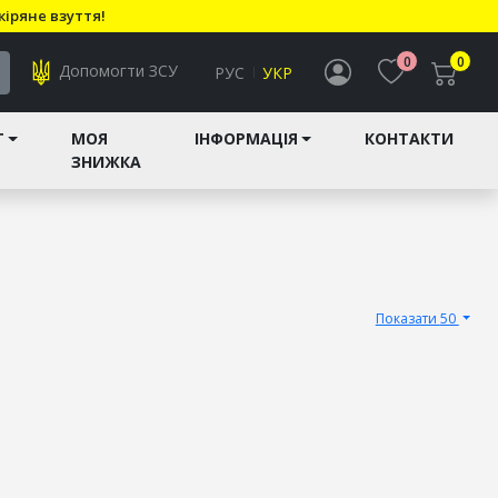
кіряне взуття!
0
0
Допомогти ЗСУ
РУС
УКР
T
МОЯ
ІНФОРМАЦІЯ
КОНТАКТИ
ЗНИЖКА
Показати 50