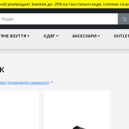
ній розпродаж! Знижки до -25% на текстильні кеди, сліпони та ш
ЯЧЕ ВЗУТТЯ
ОДЯГ
АКСЕСУАРИ
OUTLE
к
тинг (починаючи з низького)