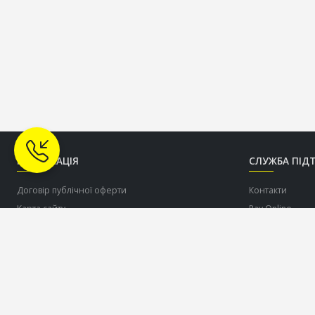
ІНФОРМАЦІЯ
СЛУЖБА ПІД
Договір публічної оферти
Контакти
Карта сайту
Pay Online
Про нас
Допомогти ЗСУ
Доставка
Оплата
Співпраця по дропшіппінгу c торговою маркою
OLDCOM
Повернення товару