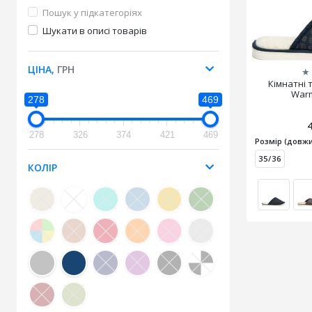
Пошук у підкатегоріях
Шукати в описі товарів
ЦІНА,
ГРН
★
Кімнатні 
Warm
278
469
278
326
374
421
469
Розмір (довжи
35/36
КОЛІР