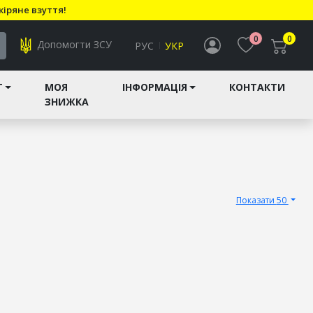
кіряне взуття!
0
0
Допомогти ЗСУ
РУС
УКР
T
МОЯ
ІНФОРМАЦІЯ
КОНТАКТИ
ЗНИЖКА
Показати 50