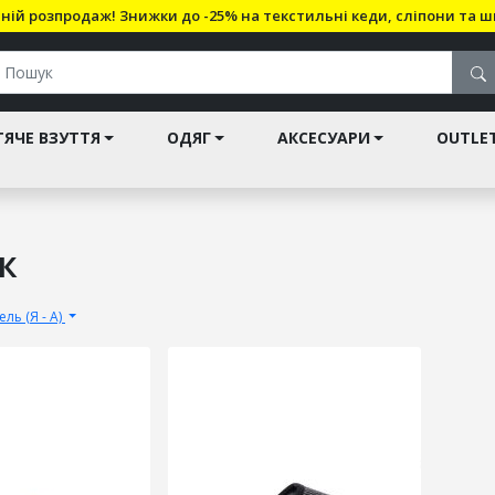
ній розпродаж! Знижки до -25% на текстильні кеди, сліпони та ш
ЯЧЕ ВЗУТТЯ
ОДЯГ
АКСЕСУАРИ
OUTLE
к
ль (Я - А)