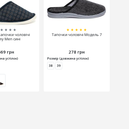
★
★
★
★
★
★
★
★
★
тапочки чоловічі
Тапочки чоловічі Модель 7
y Men сині
469 грн
278 грн
на устілок)
Розмір (довжина устілок)
38
39