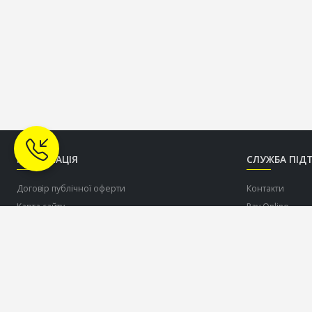
ІНФОРМАЦІЯ
СЛУЖБА ПІД
Договір публічної оферти
Контакти
Карта сайту
Pay Online
Про нас
Допомогти ЗСУ
Доставка
Оплата
Співпраця по дропшіппінгу c торговою маркою
OLDCOM
Повернення товару