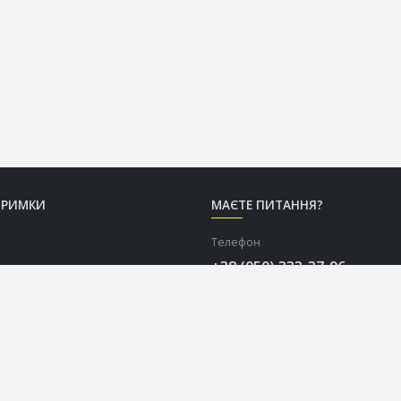
ТРИМКИ
МАЄТЕ ПИТАННЯ?
Телефон
+38 (050) 333-37-96
Графік роботи Call-центру
Пн-Пт: з 9:00 до 18:00
Сб-Нд: вихідний