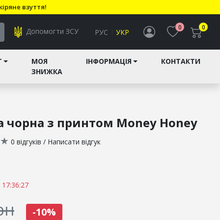
кіряне взуття!
0
0
Допомогти ЗСУ
РУС
УКР
T
МОЯ
ІНФОРМАЦІЯ
КОНТАКТИ
ЗНИЖКА
а чорна з принтом Money Honey
★
0 відгуків
/
Написати відгук
 17:36:26
рн
-10%