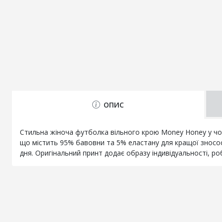
ОПИС
Стильна жіноча футболка вільного крою Money Honey у чор
що містить 95% бавовни та 5% еластану для кращої зносос
дня. Оригінальний принт додає образу індивідуальності, р