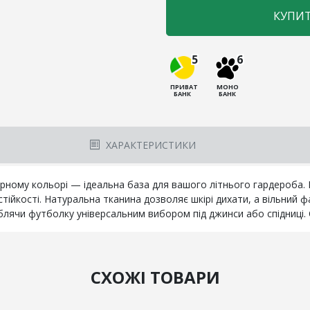
КУПИ
5
6
ПРИВАТ
МОНО
БАНК
БАНК
ХАРАКТЕРИСТИКИ
ному кольорі — ідеальна база для вашого літнього гардероба. В
тійкості. Натуральна тканина дозволяє шкірі дихати, а вільний
облячи футболку універсальним вибором під джинси або спідниці.
СХОЖІ ТОВАРИ