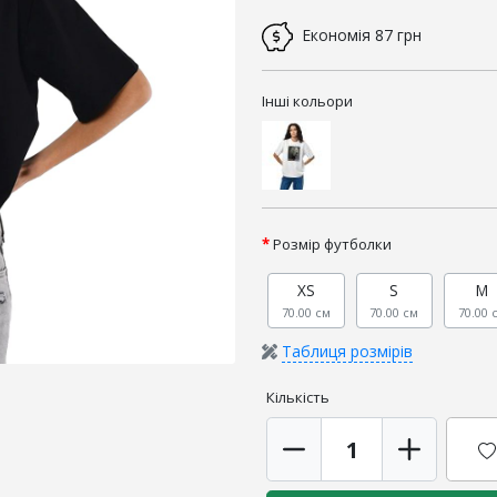
Економія
87 грн
Інші кольори
Розмір футболки
XS
S
M
70.00 см
70.00 см
70.00 
Таблиця розмірів
Кількість