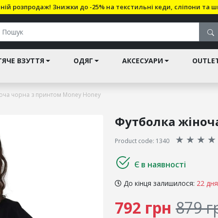
ній розпродаж! Знижки до -25% на текстильні кеди, сліпони та ш
ЯЧЕ ВЗУТТЯ
ОДЯГ
АКСЕСУАРИ
OUTLE
оча чорна з принтом Money Honey
Футболка жіноч
★
★
★
★
Product code: 1340
Є в наявності
До кінця залишилося:
22 дня
792 грн
879 г