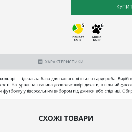
КУПИ
5
6
ПРИВАТ
МОНО
БАНК
БАНК
ХАРАКТЕРИСТИКИ
ольорі — ідеальна база для вашого літнього гардероба. Виріб в
кості. Натуральна тканина дозволяє шкірі дихати, а вільний фа
и футболку універсальним вибором під джинси або спідниці. Обир
СХОЖІ ТОВАРИ