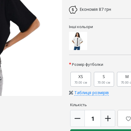
Економія
87 грн
Інші кольори
Розмір футболки
XS
S
M
70.00 см
70.00 см
70.00 
Таблиця розмірів
Кількість