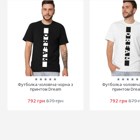
★
★
★
★
★
★
★
★
★
★
Футболка чоловіча чорна з
Футболка чоловіча
принтом Dream
принтом Dre
792 грн
879 грн
792 грн
879 