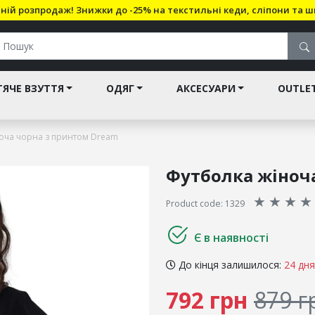
ній розпродаж! Знижки до -25% на текстильні кеди, сліпони та ш
ЯЧЕ ВЗУТТЯ
ОДЯГ
АКСЕСУАРИ
OUTLE
оча чорна з принтом Dream
Футболка жіноч
★
★
★
★
Product code: 1329
Є в наявності
До кінця залишилося:
24 дня
792 грн
879 г