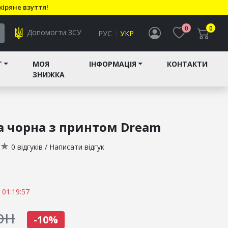
кіряне взуття!
0
0
Допомогти ЗСУ
РУС
УКР
T
МОЯ
ІНФОРМАЦІЯ
КОНТАКТИ
ЗНИЖКА
а чорна з принтом Dream
★
0 відгуків
/
Написати відгук
 01:19:56
рн
-10%