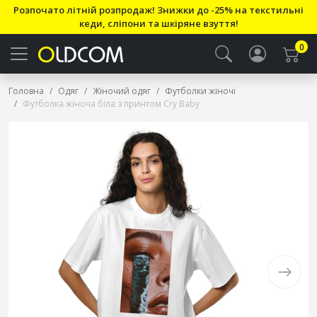
Розпочато літній розпродаж! Знижки до -25% на текстильні
кеди, сліпони та шкіряне взуття!
0
Головна
Одяг
Жіночий одяг
Футболки жіночі
Футболка жіноча біла з принтом Cry Baby