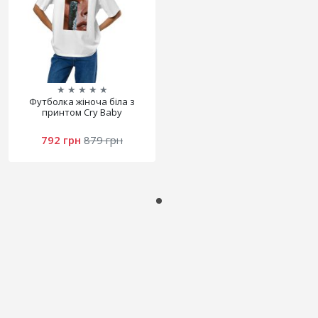
★
★
★
★
★
Футболка жіноча біла з
принтом Cry Baby
792 грн
879 грн