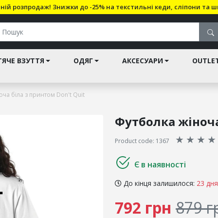
ній розпродаж! Знижки до -25% на текстильні кеди, сліпони та ш
ЯЧЕ ВЗУТТЯ
ОДЯГ
АКСЕСУАРИ
OUTLE
ча біла з принтом Don't Quit
Футболка жіноча
★
★
★
★
Product code: 1367
Є в наявності
До кінця залишилося:
23 дня
792 грн
879 г