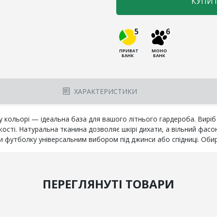
КУПИ
5
6
ПРИВАТ
МОНО
БАНК
БАНК
ХАРАКТЕРИСТИКИ
у кольорі — ідеальна база для вашого літнього гардероба. Виріб
кості. Натуральна тканина дозволяє шкірі дихати, а вільний фа
и футболку універсальним вибором під джинси або спідниці. Обир
ПЕРЕГЛЯНУТІ ТОВАРИ