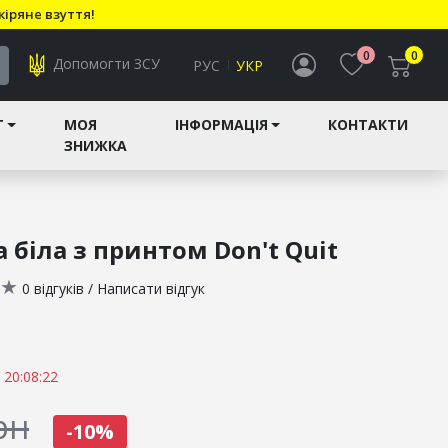
кіряне взуття!
0
0
Допомогти ЗСУ
РУС
УКР
T
МОЯ
ІНФОРМАЦІЯ
КОНТАКТИ
ЗНИЖКА
 біла з принтом Don't Quit
★
0 відгуків
/
Написати відгук
 20:08:21
рн
-10%