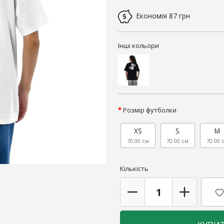
Економія
87 грн
Інші кольори
Розмір футболки
XS
S
M
70.00 см
70.00 см
70.00 
Кількість