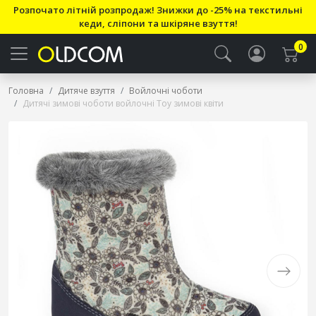
Розпочато літній розпродаж! Знижки до -25% на текстильні
кеди, сліпони та шкіряне взуття!
0
Головна
Дитяче взуття
Войлочні чоботи
Дитячі зимові чоботи войлочні Toy зимові квіти