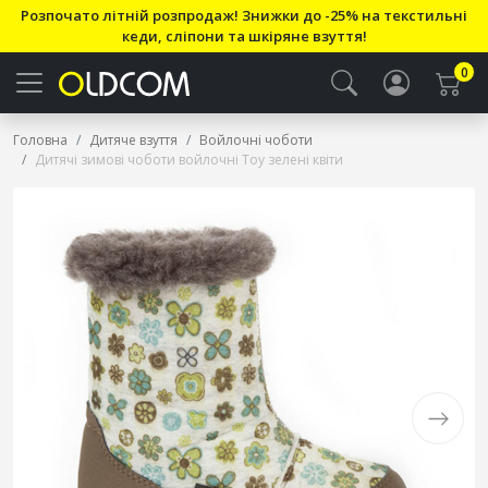
Розпочато літній розпродаж! Знижки до -25% на текстильні
кеди, сліпони та шкіряне взуття!
0
Головна
Дитяче взуття
Войлочні чоботи
Дитячі зимові чоботи войлочні Toy зелені квіти