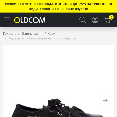
Розпочато літній розпродаж! Знижки до -25% на текстильні
кеди, сліпони та шкіряне взуття!
0
Головна
Дитяче взуття
Кеди
Кеди дитячі Classic чорні на чорній підошві