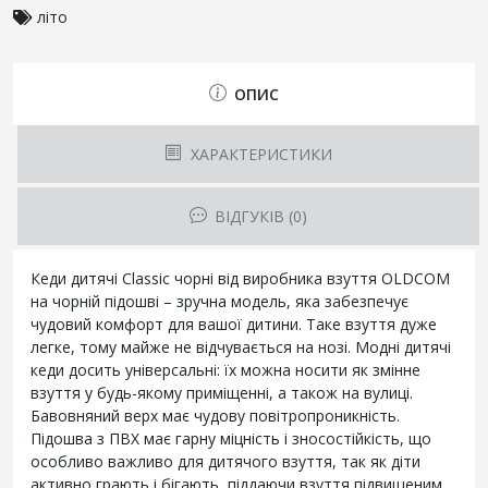
літо
ОПИС
ХАРАКТЕРИСТИКИ
ВІДГУКІВ (0)
Кеди дитячі Classic чорні від виробника взуття OLDCOM
на чорній підошві – зручна модель, яка забезпечує
чудовий комфорт для вашої дитини. Таке взуття дуже
легке, тому майже не відчувається на нозі. Модні дитячі
кеди досить універсальні: їх можна носити як змінне
взуття у будь-якому приміщенні, а також на вулиці.
Бавовняний верх має чудову повітропроникність.
Підошва з ПВХ має гарну міцність і зносостійкість, що
особливо важливо для дитячого взуття, так як діти
активно грають і бігають, піддаючи взуття підвищеним