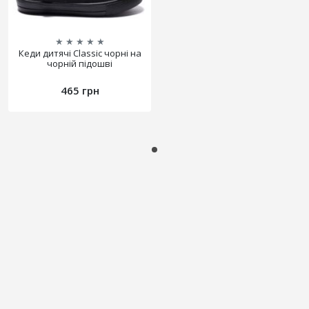
★
★
★
★
★
Кеди дитячі Classic чорні на
чорній підошві
465 грн