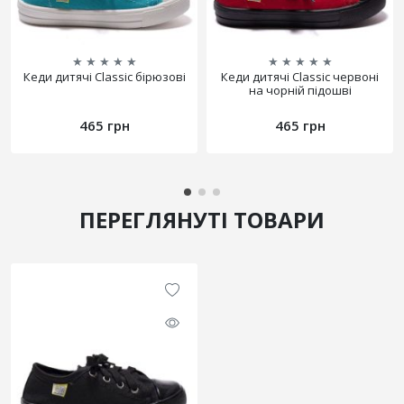
★
★
★
★
★
★
★
★
★
★
Кеди дитячі Classic бірюзові
Кеди дитячі Classic червоні
на чорній підошві
465 грн
465 грн
ПЕРЕГЛЯНУТІ ТОВАРИ