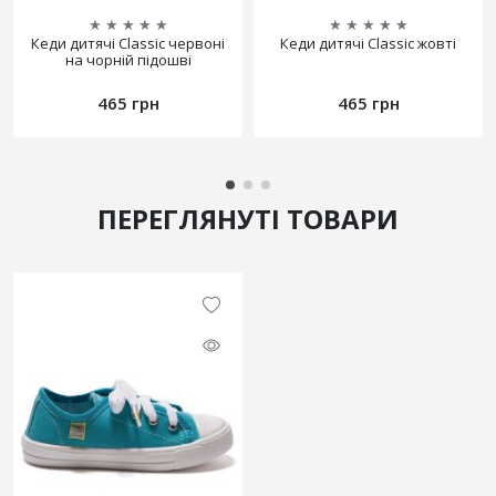
★
★
★
★
★
★
★
★
★
★
Кеди дитячі Classic червоні
Кеди дитячі Classic жовті
на чорній підошві
465 грн
465 грн
ПЕРЕГЛЯНУТІ ТОВАРИ