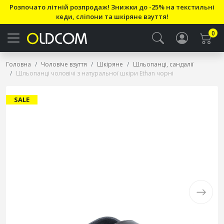
Розпочато літній розпродаж! Знижки до -25% на текстильні
кеди, сліпони та шкіряне взуття!
0
Головна
Чоловіче взуття
Шкіряне
Шльопанці, сандалії
Шльопанці чоловічі з натуральної шкіри Ethan чорні
SALE