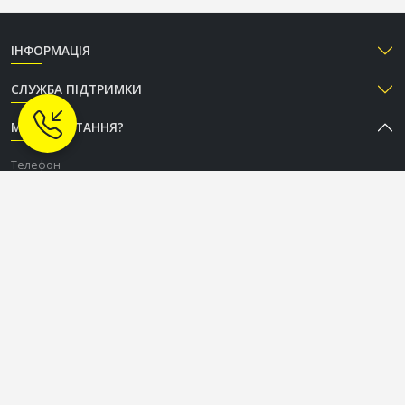
ІНФОРМАЦІЯ
СЛУЖБА ПІДТРИМКИ
МАЄТЕ ПИТАННЯ?
Телефон
+38 (050) 333-37-96
Графік роботи Call-центру
Пн-Пт: з 9:00 до 18:00
Сб-Нд: вихідний
СОЦІАЛЬНІ МЕРЕЖІ