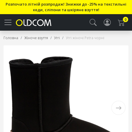
Розпочато літній розпродаж! Знижки до -25% на текстильні
кеди, сліпони та шкіряне взуття!
0
Головна
Жіноче взуття
Уггі
Уггі жіночі Petra чорні