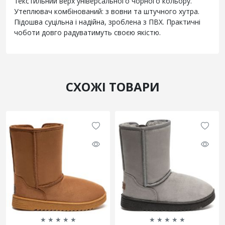
текстильний верх універсального чорного кольору.
Утеплювач комбінований: з вовни та штучного хутра.
Підошва суцільна і надійна, зроблена з ПВХ. Практичні
чоботи довго радуватимуть своєю якістю.
СХОЖІ ТОВАРИ
★
★
★
★
★
★
★
★
★
★