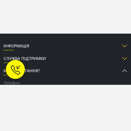
ІНФОРМАЦІЯ
СЛУЖБА ПІДТРИМКИ
МАЄТЕ ПИТАННЯ?
Телефон
+38 (050) 333-37-96
Графік роботи Call-центру
Пн-Пт: з 9:00 до 18:00
Сб-Нд: вихідний
СОЦІАЛЬНІ МЕРЕЖІ