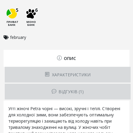
5
6
ПРИВАТ
МОНО
БАНК
БАНК
february
ОПИС
ХАРАКТЕРИСТИКИ
ВІДГУКІВ (1)
Уггі жіночі Petra чорні — високі, зручні і теплі. Створені
для холодної зими, вони забезпечують оптимальну
терморегуляцію і захищають від холоду навіть при
тривалому знаходженні на вулиці. У жіночих чобіт