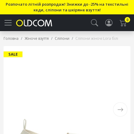
Розпочато літній розпродаж! Знижки до -25% на текстильні
кеди, сліпони та шкіряне взуття!
0
Головна
Жіноче взуття
Сліпони
Сліпони жіночі Lora білі
SALE