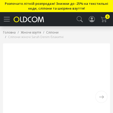
Розпочато літній розпродаж! Знижки до -25% на текстильні
кеди, сліпони та шкіряне взуття!
0
Головна
Жіноче взуття
Сліпони
Сліпони жіночі Sarah Denim блакитні