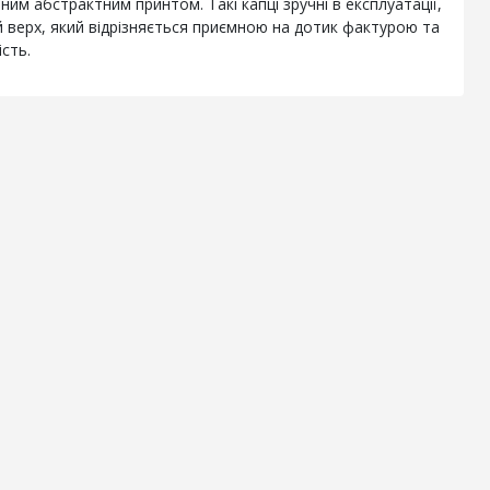
м абстрактним принтом. Такі капці зручні в експлуатації,
й верх, який відрізняється приємною на дотик фактурою та
сть.