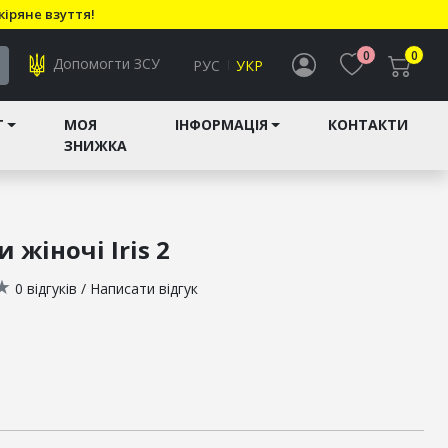
кіряне взуття!
0
0
Допомогти ЗСУ
РУС
УКР
T
МОЯ
ІНФОРМАЦІЯ
КОНТАКТИ
ЗНИЖКА
 жіночі Iris 2
★
0 відгуків
/
Написати відгук