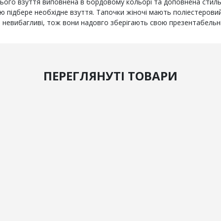
ього взуття виповнена в бордовому кольорі та доповнена стильни
ю підбере необхідне взуття. Тапочки жіночі мають поліестерови
ці невибагливі, тож вони надовго зберігають свою презентабельні
ПЕРЕГЛЯНУТІ ТОВАРИ