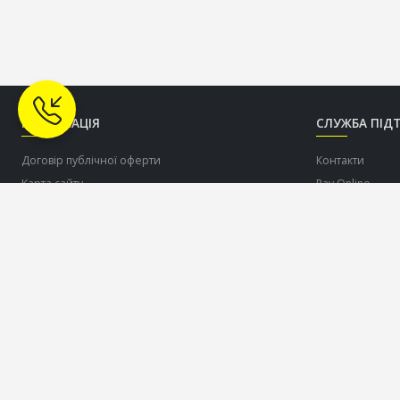
ІНФОРМАЦІЯ
СЛУЖБА ПІД
Договір публічної оферти
Контакти
Карта сайту
Pay Online
Про нас
Допомогти ЗСУ
Доставка
Оплата
Співпраця по дропшіппінгу c торговою маркою
OLDCOM
Повернення товару
Політика конфіденційності