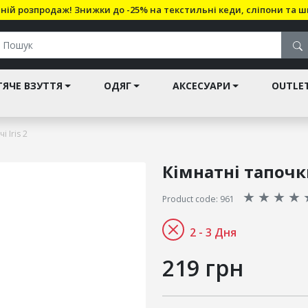
ній розпродаж! Знижки до -25% на текстильні кеди, сліпони та ш
ЯЧЕ ВЗУТТЯ
ОДЯГ
АКСЕСУАРИ
OUTLE
 Iris 2
Кімнатні тапочки
★
★
★
★
Product code: 961
2 - 3 Дня
219 грн