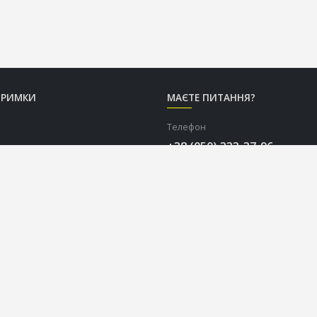
ТРИМКИ
МАЄТЕ ПИТАННЯ?
Телефон
+38 (050) 333-37-96
Графік роботи Call-центру
Пн-Пт: з 9:00 до 18:00
Сб-Нд: вихідний