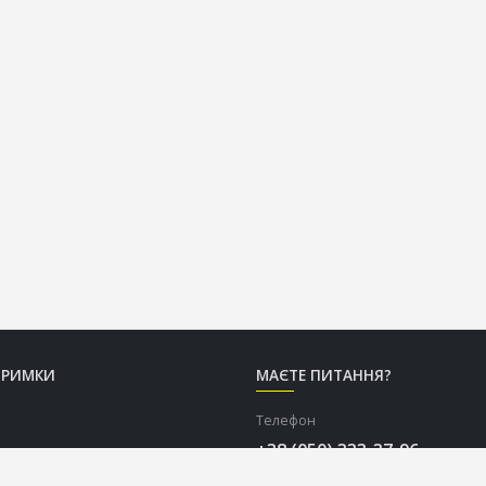
ТРИМКИ
МАЄТЕ ПИТАННЯ?
Телефон
+38 (050) 333-37-96
Графік роботи Call-центру