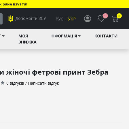
кіряне взуття!
0
0
Допомогти ЗСУ
РУС
УКР
T
МОЯ
ІНФОРМАЦІЯ
КОНТАКТИ
ЗНИЖКА
и жіночі фетрові принт Зебра
★
0 відгуків
/
Написати відгук