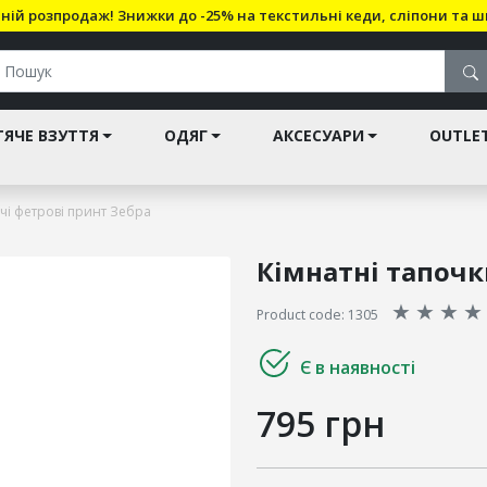
ній розпродаж! Знижки до -25% на текстильні кеди, сліпони та ш
ЯЧЕ ВЗУТТЯ
ОДЯГ
АКСЕСУАРИ
OUTLE
очі фетрові принт Зебра
Кімнатні тапочк
★
★
★
★
Product code: 1305
Є в наявності
795 грн