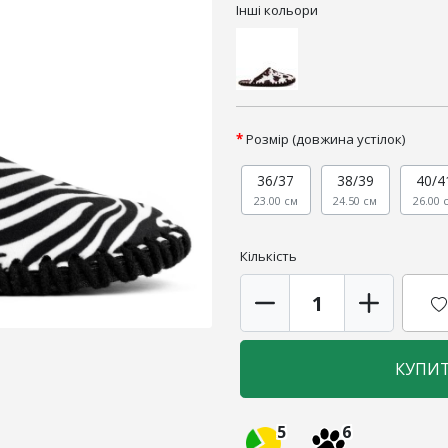
Інші кольори
Розмір (довжина устілок)
36/37
38/39
40/4
23.00 см
24.50 см
26.00 
Кількість
КУПИ
5
6