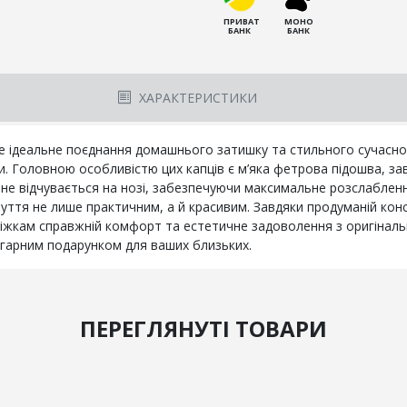
ПРИВАТ
МОНО
БАНК
БАНК
ХАРАКТЕРИСТИКИ
це ідеальне поєднання домашнього затишку та стильного сучасно
ти. Головною особливістю цих капців є м’яка фетрова підошва, з
не відчувається на нозі, забезпечуючи максимальне розслабленн
ття не лише практичним, а й красивим. Завдяки продуманій кон
ніжкам справжній комфорт та естетичне задоволення з оригіналь
гарним подарунком для ваших близьких.
ПЕРЕГЛЯНУТІ ТОВАРИ