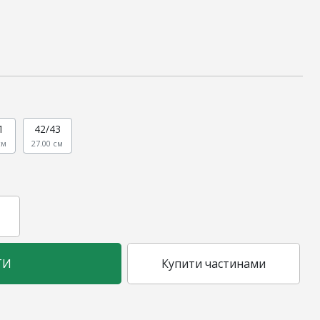
1
42/43
см
27.00 см
ТИ
Купити частинами